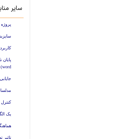
سایر منا
پروژه بر
سایزبندی و تخصیص به
کاربردهای PMUها در شبکه توزیع با تولیدا
پایان 
word) [پروژه های آماده ]
جایابی
مدلساز
کنترل 
یک الگ
هماهنگی 
تاثیر تخصیص D-STATCOM و DG در سیستم‌های توز