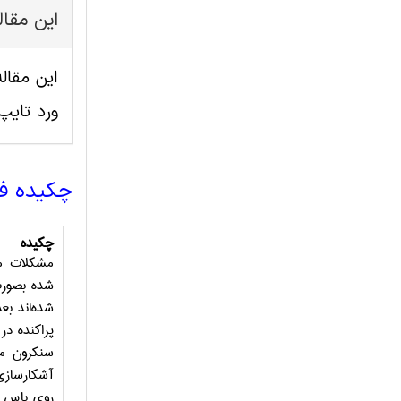
این مقا
ورد تای
چکیده ف
چکیده
مشکلات مر
شده
بصورت
شده‌اند بع
پراکنده در
سنکرون مو
روی باس بع