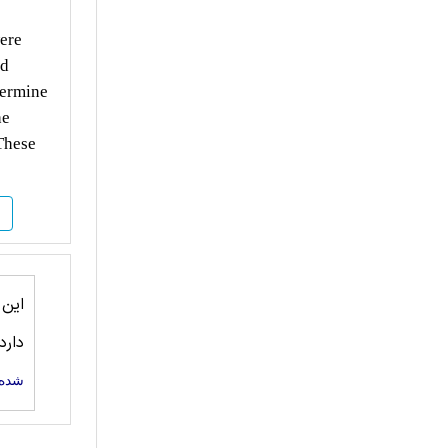
were
nd
termine
he
 These
این
دارد
شده 