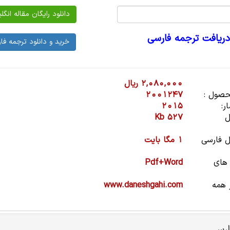
دریافت ترجمه فارسی
2,080,000 ریال
صول :
2001247
ر:
2015
ل
527 Kb
 فارسی
1 مگا بایت
 های
Pdf+Word
 همه
www.daneshgahi.com