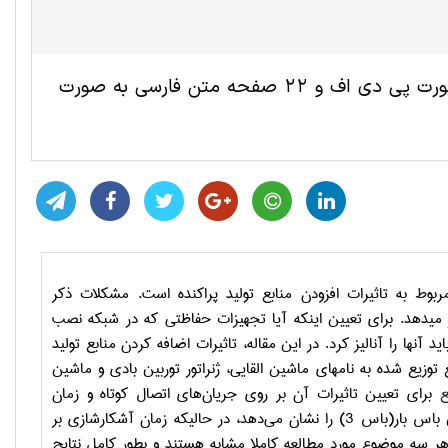
این مقاله ترجمه شده مهندسی برق شامل 6 صفحه انگلیسی به صورت پی دی اف و 22 صفحه متن فارسی به صورت
وط به تاثیرات افزودن منابع تولید پراکنده است. مشکلات ذکر
یدهد. برای تعیین اینکه آیا تجهیزات حفاظتی که در شبکه نصب
 آنها را آنالیز کرد. در این مقاله، تاثیرات اضافه کردن منابع تولید
توزیع شده به نامهای ماشین القایی، ژنراتور توربین بادی و ماشین
ع
برای تعیین تاثیرات آن بر روی جریان‌های اتصال کوتاه و زمان
آشکارسازی آن، انجام شده است. نتایج، افزایش جریان اتصال کوتاه بر روی نزدیکترین باس بار(باس 3) را نشان می‌دهد، در حالیکه زمان آشکارشازی بر
هر سه موضوع مورد مطالعه کاملا مشابه هستند و بطور کامل نتایج