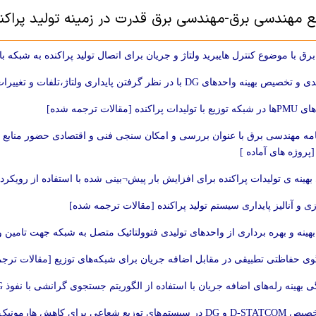
بع مهندسی برق-مهندسی برق قدرت در زمینه تولید پراکن
ق با موضوع کنترل هایبرید ولتاژ و جریان برای اتصال تولید پراکنده به شبکه با فیلتر LCL [پروژه های 
ینه واحدهای DG با در نظر گرفتن پایداری ولتاژ،تلفات و تغییرات بار [مقالات ترجمه شده]
ت پراکنده [مقالات ترجمه شده]
نامه مهندسی برق با عنوان بررسی و امکان سنجی فنی و اقتصادی حضور منابع تول
 بهینه ی تولیدات پراکنده برای افزایش بار پیش¬بینی شده با استفاده از رو
ی و آنالیز پایداری سیستم تولید پراکنده [مقالات ترجمه شده]
بهینه و بهره برداری از واحدهای تولیدی فتوولتائیک متصل به شبکه جهت تامین 
وی حفاظتی تطبیقی در مقابل اضافه جریان برای شبکه‌های توزیع [مقالات ترج
بهینه رله‌های اضافه جریان با استفاده از الگوریتم جستجوی گرانشی با نفوذ DG [مقالات ترجمه شده]
یع شعاعی برای کاهش هارمونیک‌ها [مقالات ترجمه شده]