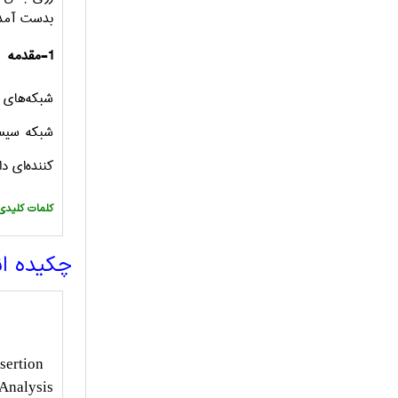
بدست آمده 
1-مقدمه
شبکه‌های ت
شبکه سیست
کننده‌ای دا
:کلمات کلیدی
چکیده ا
nsertion
 Analysis