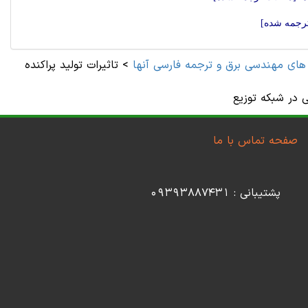
ترجمه شده]
 های مهندسی برق و ترجمه فارسی آنها
>
تاثیرات تولید پراکنده
 در شبکه توزیع
صفحه تماس با ما
پشتیبانی : 09393887431