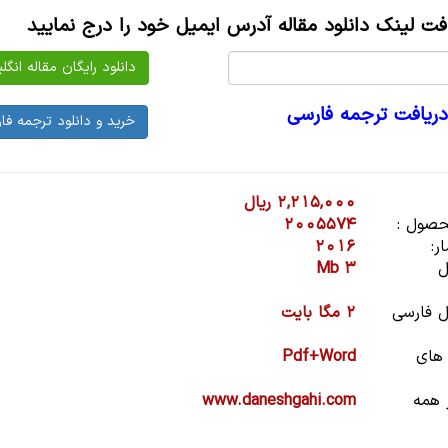
افت لینک دانلود مقاله آدرس ایمیل خود را درج نمایید
دریافت ترجمه فارسی
2,215,000 ریال
صول :
2005574
ر:
2016
ل
3 Mb
 فارسی
2 مگا بایت
 های
Pdf+Word
 همه
www.daneshgahi.com