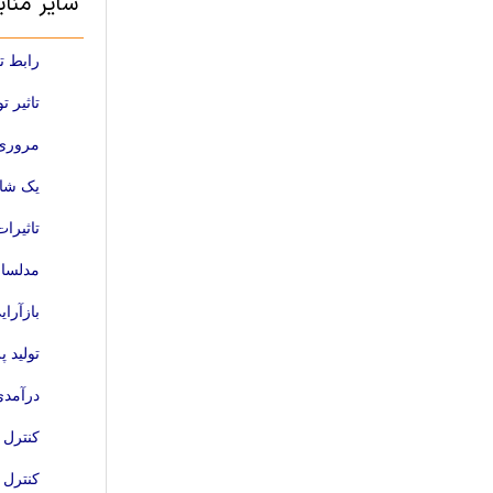
سایر منا
رابط ت
تاثیر 
مروری 
یک شاخ
تاثیرا
مدلساز
بازآرا
تولید 
درآمدی
کنترل توان رأکت
کنترل 