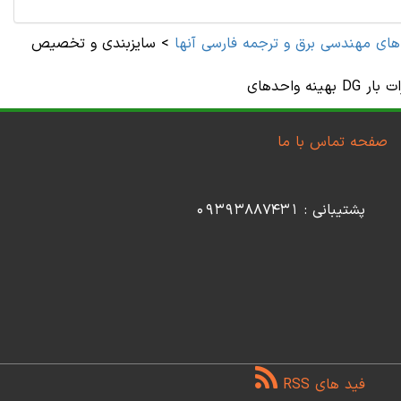
های مهندسی برق و ترجمه فارسی آنها
>
سایزبندی و تخصیص
یرات بار
صفحه تماس با ما
پشتیبانی : 09393887431
فید های RSS