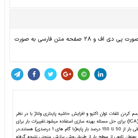
این مقاله ترجمه شده مهندسی برق شامل 11 صفحه انگلیسی به صورت پی دی اف و 28 صفحه متن فارسی به صورت
م کردن تلفات توان اکتیو و افزایش حاشیه پایداری ولتاژ با در نظر
ICA
) برای حل مسئله بهینه سازی استفاده میشود.تغییرات بار برای
فراهم کردن یک دورنمایی جامع برای زمانبندی شبکه،در نظر گرفته میشوند.تغییرات خطی بار از 50 تا 150 درصد بار پایه(با گام های 1 درصدی) هستند.در
بعنوان تابعی از سطح بار از طریق روش برازش منحنی نتیجه گرفته