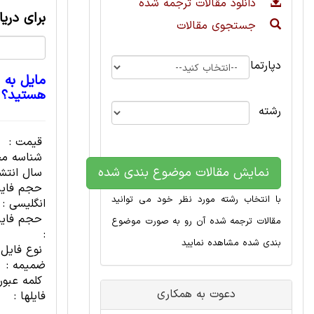
دانلود مقالات ترجمه شده
برای دری
جستجوی مقالات
دپارتمان
مایل به 
هستید؟
رشته
قیمت :
شناسه مح
نمایش مقالات موضوع بندی شده
سال انتشا
حجم فای
با انتخاب رشته مورد نظر خود می توانید
انگلیسی :
حجم فایل
مقالات ترجمه شده آن رو به صورت موضوع
:
بندی شده مشاهده نمایید
نوع فایل
ضمیمه :
کلمه عبور
دعوت به همکاری
فایلها :