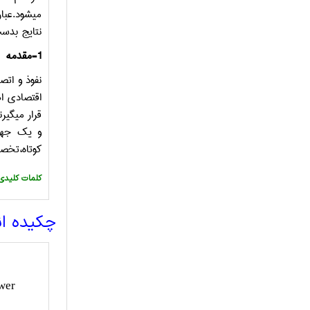
نتایج بدست
1-مقدمه
نفوذ و اتص
اقتصادی اه
قرار میگی
و یک جهته
کوتاه،تخص
:کلمات کلیدی
چکیده ا
ower