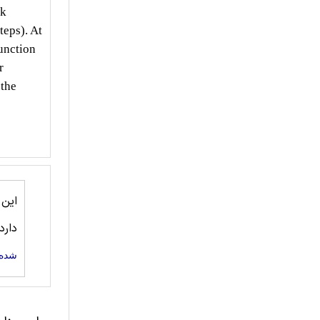
rk
teps). At
function
r
 the
این
دارد
شده 