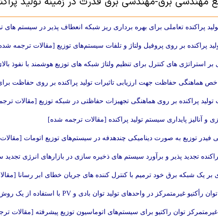
بع مهندسی برق-مهندسی برق قدرت در زمینه تولید پراکن
ولید پراکنده تعاملی برای بهره برداری ریز شبکه انعطاف پذیر در سیستم های 
تولید پراکنده بر روی پروفیل ولتاژ و تلفات سیستم‌های توزیع [مقالات ترجمه شده
بر استراتژی های کنترل برای تنظیم ولتاژ شبکه های توزیع هوشمند با نفوذ بالای 
ص هماهنگی حفاظت جهت ارزیابی تاثیرات تولید پراکنده بر روی حفاظت برای
ت تولید پراکنده بر روی هماهنگی تجهیزات حفاظتی در شبکه توزیع [مقالات ترج
ی و آنالیز پایداری سیستم تولید پراکنده [مقالات ترجمه شده]
یی فیدر توزیع به صورت دینامیکی چندهدفه در سیستم‌های توزیع اتومات [مقالا
پراکنده تجدید پذیر و برآورد سیستم های ذخیره سازی در بازارهای انرژی تجدید
 بر یک شبکه برق خود ترمیم با کنترل کننده های جریان خطای ابر رسانا [مقال
یو غیرمتمرکز در واحدهای تولید توان بادی و PV با استفاده از یک روش مبتنی بر روش بهینه سازی شده فازی [مقالات ترجمه شده]
غیرمتمرکز توان راکتیو برای سیستم‌های اتوماسیون توزیع پیشرفته [مقالات تر