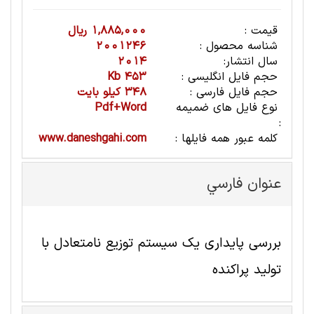
قیمت :
1,885,000 ریال
شناسه محصول :
2001246
سال انتشار:
2014
حجم فایل انگلیسی :
453 Kb
حجم فایل فارسی :
348 کیلو بایت
نوع فایل های ضمیمه
Pdf+Word
:
کلمه عبور همه فایلها :
www.daneshgahi.com
عنوان فارسي
بررسی پایداری یک سیستم توزیع نامتعادل با
تولید پراکنده