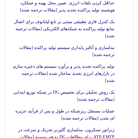
حداقل کردن تلفات انرژی: تعیین محل بهینه و عملکرد
هوشمند تولید پراکنده تجدید پذیر [مقالات ترجمه شده]
یک کنترل فازی تطبیقی مبتنی بر تابع لیاپانوف برای اتصال
منابع تولید پراکنده به شبکه‌های الکتریکی [مقالات ترجمه
شده]
مدلسازی و آنالیز پایداری سیستم تولید پراکنده [مقالات
ترجمه شده]
تولید پراکنده تجدید پذیر و برآورد سیستم های ذخیره سازی
در بازارهای انرژی تجدید ساختار شده [مقالات ترجمه
شده]
یک روش تحلیلی برای تخصیص DG در شبکه توزیع ابتدایی
[مقالات ترجمه شده]
عملیات مستقل ریزشبکه در طول و پس از فرآیند جزیره
ای شدن [مقالات ترجمه شده]
ژنراتور سنکرون، مدلسازی گاورنر تحریک و سرعت در
ATP-EMTP برای مطالعات DG به هم پیوسته [مقالات