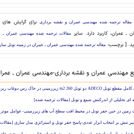
برای گرایش های: 
مقاله ترجمه شده مهندسی عمران و نقشه برداری
ن ـ عمران، کاربرد دارد. سایر
مقالات ترجمه شده مهندسی عمران ـ ع
ید.
[ برچسب:
مقاله ترجمه شده مهندسی عمران ـ عمران در زمینه تونل ساز
بع مهندسی عمران و نقشه برداری-مهندسی عمران ـ عمران
 تونل 260 m2 زیرزمینی در خاک رس دوغاب ریزی شده، تحت پوشش حداقلی شهر [مقالات ترجمه شده]
 ای تحلیلی از اندرکنش شمع و تونل [مقالات ترجمه شده]
مین در حین حفر تونل در محیط افت سطح آب های زیرزمینی- عوامل موثر [
یر تنش بر انتخاب ابزار عددی-پاسخ حفر تونل و استراتژی مدل سازی [مقالات
شار در اثر ازدیاد حجم (تورم) بر روی روش انجماد رفتار زمین با سنجش های 