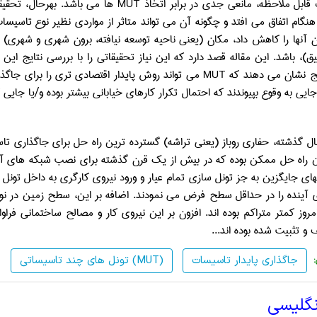
قابل ملاحظه، مانعی جدی در برابر اتخاذ
MUT
ها می باشد. بهرحال، تحقیق
گام اتفاق می افتد و چگونه آن می تواند متاثر از مواردی نظیر نوع تاسیسات،
 آنها را کاهش داد، مکان (یعنی ناحیه توسعه نیافته، برون شهری و شهری) 
)، باشد. این مقاله قصد دارد که این نیاز تحقیقاتی را با بررسی نتایج این
ایج نشان می دهند که
MUT
می تواند روش پایدار اقتصادی تری را برای جاگذ
ایی به وقوع بپیوندند که احتمال تکرار کارهای خیابانی بیشتر بوده و/یا جایی
 راه حل ممکن بوده که در بیش از یک قرن گذشته برای نصب شبکه های آب 
های جایگزین به جز تونل سازی تمام عیار و ورود نیروی کارگری به داخل تونل 
 آینده را در حداقل سطح فرض می نمودند. اضافه بر این، سطح زمین در نو
روز کمتر متراکم بوده اند. افزون بر این نیروی کار و مصالح ساختمانی ف
 و تثبیت شده بوده اند...
جاگذاری پایدار تاسیسات
تونل های چند تاسیساتی (MUT)
نگلیسی