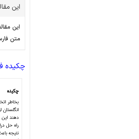
این مقا
متن فار
چکیده ف
چکیده
بخاطر اتخ
انگلستان ا
دهند این 
راه حل در
نتیجه باع