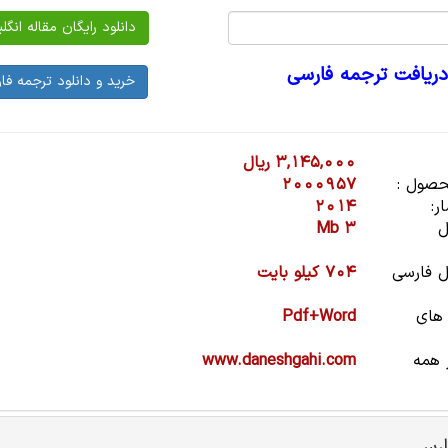
دریافت ترجمه فارسی
3,145,000 ریال
صول :
2000957
ر:
2014
ل
3 Mb
 فارسی
704 کیلو بایت
 های
Pdf+Word
 همه
www.daneshgahi.com