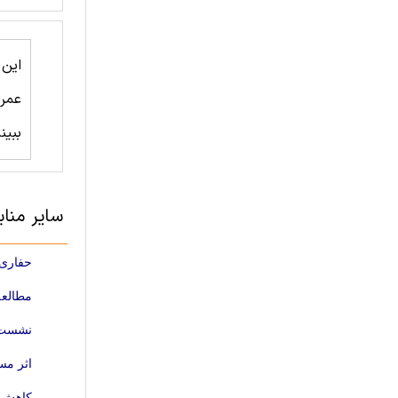
این
عمرا
ببین
سایر منا
حفاری کامل مقطع تونل ADECO دو
مطالعه
نشست ز
اثر مس
کاهش ف