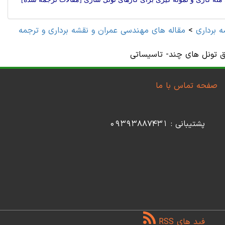
 برداری
>
مقاله های مهندسی عمران و نقشه برداری و ترجمه
یق تونل های چند- تاسیساتی
صفحه تماس با ما
پشتیبانی : 09393887431
فید های RSS