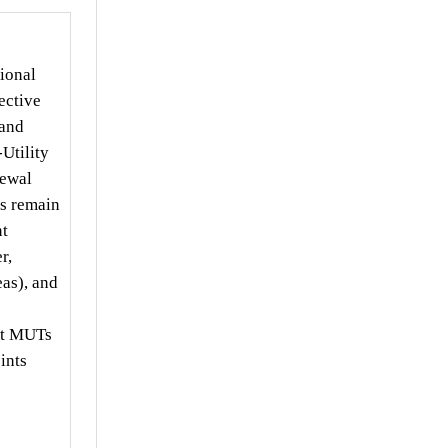
tional
ective
 and
Utility
newal
ts remain
nt
r,
as), and
hat MUTs
ints