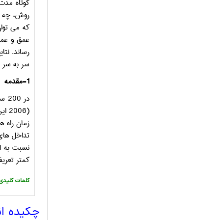
کوتاه مدت 
روش، چه هن
که می توان
عمق و عمیق
رساند. نت
سر به سر ج
1-مقدمه
در 200 سال گذشته، حفاری روباز (یعنی تراشه) گسترده ترین راه حل برای جاگذاری تاسیسات در زیر زمین در انگلستان بوده است .
2006)
این
زمان راه ه
تداخل های
نسبت به ام
کمتر تعریف
:کلمات کلیدی
چکیده ا