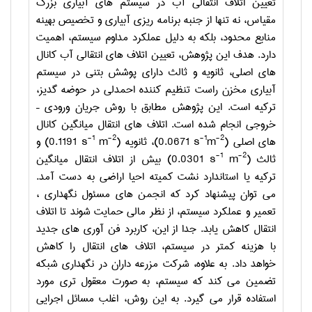
تعیین اتلاف انتقالی آب در سیستم های آبیاری بزرگ
مقیاس، نه تنها از جنبه برنامه ریزی آبیاری و تخصیص بهینه
منابع محدود، بلکه به دلیل عملکرد مداوم سیستم، اهمیت
دارد. هدف این پژوهش، تعیین اتلاف های انتقالی آب کانال
های اصلی، ثانویه و ثالث دارای پوشش بتنی در سیستم
آبیاری مخزن راست تنظیم کننده احمدلی در حوضه گدیز،
ترکیه است. این پژوهش مطابق با روش جریان ورودی –
خروجی انجام شده است. اتلاف های انتقال میانگین کانال
-1
-2
-1
-2
های اصلی
)
m
(0.0671 s
، ثانویه
)
m
(0.1191 s
و
-1
-2
ثالث
)
m
(0.0301 s
بیش از اتلاف انتقال میانگین
ترکیه یا استاندارد نشت کمیته احیا اراضی به دست آمد.
می توان پیشنهاد کرد که انجمن های مسئول نگهداری ،
تعمیر و عملکرد سیستم، از نظر مالی حمایت شوند تا اتلاف
انتقال کاهش یابد. جدا از این، کاربرد فن آوری های جدید
با هزینه کمتر در سیستم، اتلاف های انتقال را کاهش
خواهد داد. به علاوه، شرکت مزرعه داران در نگهداری شبکه
تضمین می کند که سیستم، به صورت معقول تری مورد
استفاده قرار می گیرد. به این روش، اغلب مسائل اجرایی