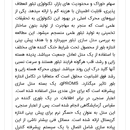
سهام خوراک و محدودیت های بازار، تکنولوژی تبلور انعطاف
پذیری، قابلیت اطمینان با هزینه کم را ارائه می­دهد. یکی از
نیروهای محرک اصلی در بهبود این تکنولوژی به تحقیقات
علمی است که منجر به مهاجرت از تولید بدون ساختار
تخمینی به تولید تبلور علمی منسجم می­شود. این مطالعه
به بررسی
مدل سازی تبلور
می­پردازد و با هدف پیش بینی
اندازه بلور از محصول تحت شرایط خنک کننده های مختلف
با استفاده از یک مدل تعادل جمعیت می­باشد. پدیده هسته
زایی و رشد، قلب هرگونه فرایند تبلور هستند و سرعت نسبی
آنها کلید درک این روند می­باشد. نیروی محرکه هسته زایی و
رشد فوق اشباعیت محلول است که متعاقبا در تکامل اندازه
بلور تاثیر می­گذارد.
gPROMS
، یک بسته مدل سازی
پیشرفته است که برای حل عددی مدل استفاده شده است.
اعتبار سنجی در برابر اطلاعات در یک بلوری کننده در
مقیاس آزمایشگاهی انجام شده است. پس از اعتبار سنجی،
این مدل به عنوان یک حسگر نرم برای پیش بینی اندازه
کریستال ارائه شده است. مسائل فنی بیشتر ناشی از این
پیاده سازی شامل اتصال با یک سیستم پیشرفته کنترل