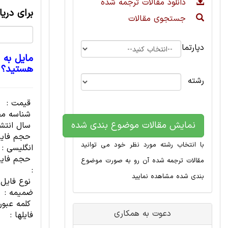
دانلود مقالات ترجمه شده
برای دری
جستجوی مقالات
دپارتمان
مایل به 
هستید؟
رشته
قیمت :
شناسه مح
نمایش مقالات موضوع بندی شده
سال انتشا
حجم فای
با انتخاب رشته مورد نظر خود می توانید
انگلیسی :
حجم فایل
مقالات ترجمه شده آن رو به صورت موضوع
:
بندی شده مشاهده نمایید
نوع فایل
ضمیمه :
کلمه عبور
دعوت به همکاری
فایلها :