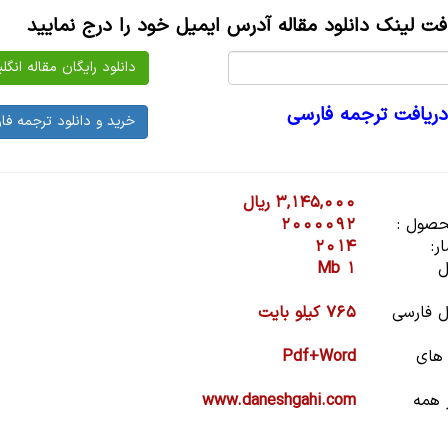
افت لینک دانلود مقاله آدرس ایمیل خود را درج نمایید
دریافت ترجمه فارسی
3,145,000 ریال
صول :
2000092
ر:
2014
ل
1 Mb
 فارسی
765 کیلو بایت
 های
Pdf+Word
 همه
www.daneshgahi.com