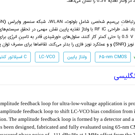
در ولتاژ تغذیه
0.3V
را نشان می‌دهد.
ارتباطاتِ بی‌سیم شخصی شاملِ بلوتوث،
WLAN
، شبکه سنسور وایرلس (
SN
جاد شد. طراحی
RF IC
با ولتاژ تغذیه پایین نقش مهمی در تحققِ سیستم‌های ب
0.5 V
یا حتی کمتر کار کنند، سلول‌های خورشیدی قادر به تامینِ انرژی برای
نویز (
SNR
) و و عملکرد نویز فازی را بدتر می‌کند، تقاضاها برای مصرف توان پایی
65-nm CMOS
ولتاژ پایین
LC-VCO
اسیلاتور کنترل ولتاژ کلاس C
نگلیسی
mplitude feedback loop for ultra-low-voltage application is pr
mplitude feedback loop to shift LC-VCO bias condition from i
tion. The amplitude feedback loop is formed by a detector and a
s been designed, fabricated and fully evaluated using 65-nm
easured phase noise of _111 dBc/Hz at 1 MHz offset from the 