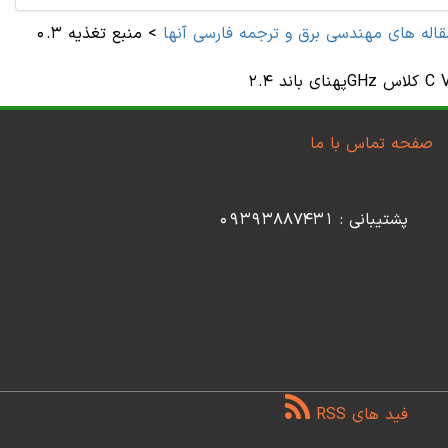
قاله های مهندسی برق و ترجمه فارسی آنها
>
منبع تغذیه 0.3 V با
صفحه تماس با ما
پشتیبانی : 09393887431
فید های RSS