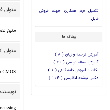
عنوان ف
تکمیل فرم همکاری جهت فروش
فایل
منبع تغذیه 0.3 V با پهنای باند 2.4GHz کلاس C VCO IC با حلقه
وبلاگ ها
عنوان ا
آموزش ترجمه و زبان ( 8 )
آموزش مقاله نویسی ( 21 )
نکات و آموزش دانشگاهی ( 1 )
-nm CMOS
عکس نوشته انگلیسی ( 104 )
نویسنده
rocessing