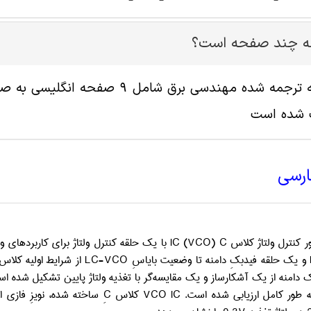
له چند صفحه است؟
پ شده است
ارسی
یده
ر کنترل ولتاژ کلاس
C
(
VCO
)
IC
با یک حلقه کنترل ولتاژ برای کاربردهای ولتاژ فوق‌‎‌العاده پایین ارا
و یک حلقه فیدبکِ دامنه تا وضعیت بایاسِ
LC-VCO
از شرایط اولیه کلا
 دامنه از یک آشکارساز و یک مقایسه‌گر با تغذیه ولتاژ پایین تشکیل شده
ه طور کامل ارزیابی شده است.
VCO IC
کلاس
C
ِ ساخته شده، نویزِ فازی ا