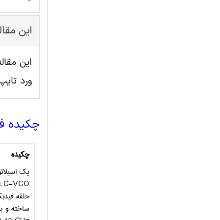
این مقا
ورد تای
چکیده ف
چک
یک اسیلاتو
LC-VCO
حلقه فیدبک
ساخته و ب