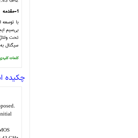
2.43 GHz
1-
مقدمه
با توسعه 
بی‌سیم ای
تحت ولتاژ
سیگنال به 
:کلمات کلیدی
چکیده ا
oposed.
nitial
 CMOS
2.43 GHz