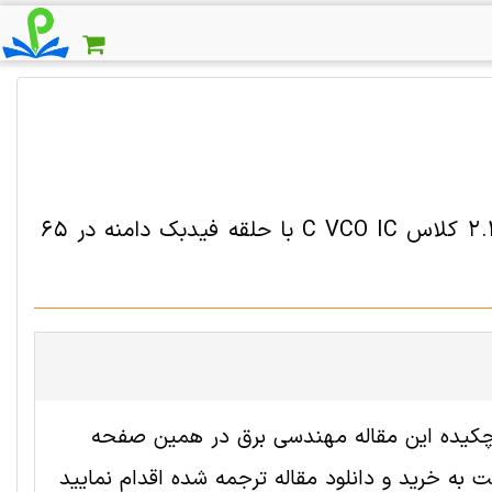
دانلود مقاله ترجمه شده منبع تغذیه 0.3 V با پهنای باند 2.4GHz کلاس C VCO IC با حلقه فیدبک دامنه در 65
 2000092 رایگان است. ترجمه چکیده این مقاله مهندسی برق در همین صفحه
به خرید و دانلود مقاله ترجمه شده اقدام نمایید