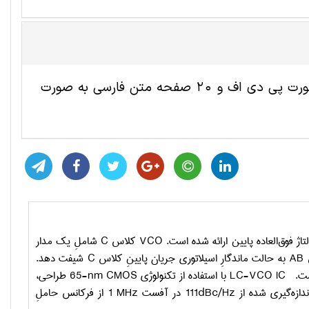
این مقاله ترجمه شده مهندسی برق شامل 9 صفحه انگلیسی به صورت پی دی اف و 20 صفحه متن فارسی به صورت
ئه شده است.
VCO
کلاس
C
شاملِ یک مدار
س
AB
به حالت ماندگارِ اسیلاتوری جریان پایینِ کلاس
C
شیفت دهد.
 است.
LC-VCO IC
با استفاده از تکنولوژی
65-nm CMOS
طراحی،
ندازه‌گیری شده از
111dBc/Hz
در آفست
1 MHz
از فرکانس حاملِ