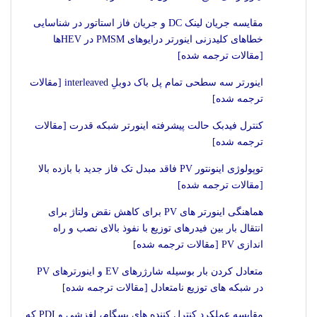
مقایسه جریان لینک DC و جریان فاز استاتور در شناسایی
خطاهای کلیدزنی اینورتر درایوهای PMSM در HEVها
[مقالات ترجمه شده]
اینورتر سه سطحی تمام پل باک دوبلِ interleaved [مقالات
ترجمه شده]
کنترل فیدبک حالت پیشرفته اینورتر شبکه قدرت [مقالات
ترجمه شده]
توپولوژی اینونتور PV فاقد مبدل تک فاز جدید با بازده بالا
[مقالات ترجمه شده]
هماهنگی اینورتر های PV برای کاهش نقض ولتاژ برای
انتقال بار بین فیدرهای توزیع با نفوذ بالای نصب و راه
اندازی PV [مقالات ترجمه شده]
متعادل کردن بار بوسیله شارژرهای EV و اینورترهای PV
در شبکه های توزیع نامتعادل [مقالات ترجمه شده]
مقایسه عملکرد کنترل کننده های پسگام، لغزشی و PDI که