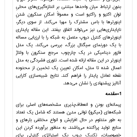
بدون ارتباط میان واحدها مبتننی بر اندازه‌گیری‌های محلیِ
توان اکتیو و راکتیو است و معمولاً امکانِ سنکرون شدنِ
اینورترها با باس مشترک را مهیا می‌کند. از سوی دیگر،
ناپایداری‌هایی نیز می‌تواند اتفاق بیفتد. این مقاله پایداری
اینورترهای کنترل دروپ متصل به شبکه را با ارزیابی مساله
با یک دورنمای سیگنال بزرگ، بررسی می‌کند. یک مدل
فازور دینامیکی در یک چارچوب مرجع سنکرون با ولتاژ
اینورتر در این مقاله ارائه شده است. تئوری فشردگی به مدل
اعمال شده تا مدل، امکانِ تعیینِ یک تخمین از محدوده
نقطه تعادل پایدار را فراهم کند. نتایج شبیه‌سازی کارایی
آنالیز پیشنهادی را نشان می‌دهد.
1-
مقدمه
پیمانه‌ای بودن و انعطاف‌پذیری مشخصه‌های اصلی برای
شبکه‌های (میکرو) توانی مدرن هستند که شامل یک تعداد
به طور متداوم در حال افزایش و انواع مختلفی بارهای و
منابع تولید پراکنده می‌باشند. به منظور برآورده کردن این
خصوصیات،
تکنیک دروپ
یک استراتژی کنترلی برای