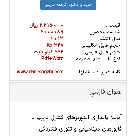
قیمت :
2,215,000 ریال
شناسه محصول :
2000089
سال انتشار:
2013
حجم فایل انگلیسی :
327 Kb
حجم فایل فارسی :
556 کیلو بایت
نوع فایل های ضمیمه
Pdf+Word
:
کلمه عبور همه فایلها :
www.daneshgahi.com
عنوان فارسي
آنالیز پایداری اینورترهای کنترل دروپ با
فازورهای دینامیکی و تئوری فشردگی