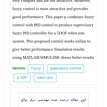
very complex and are not attractive.
However,
fuzzy control is more attractive and provides
good
performance. This paper p combines fuzzy
control with PID
control to produce supervisory
fuzzy PID controller for a
5DOF robot arm
system. This proposed control works online
to
give better performance Simulation results
using
MATLAB/SIMULINK shows better results
Fuzzy
supervisory control
Keywords:
5-DOF
robot arm
این
برای
مقاله ترجمه شده مهندسی برق