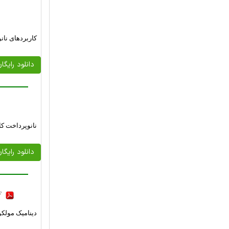
کاربردهای نان
دانلود رایگا
نانوپرداخت ک
دانلود رایگا
DF
دینامیک مولکو