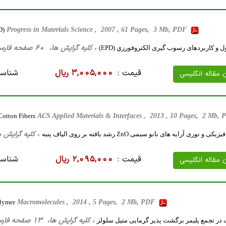
D)
Progress in Materials Science , 2007 , 61 Pages, 3 Mb, PDF
، کلیه گرایش ها، 60 صفحه فارسی تایپ شده ، 3 مگا بایت WORD
 و کاربردهای رسوب گیری الکتروفورزي (EPD)
قیمت :
3,005,000 ریال
شناسه
ن مقاله انگلیسی
Cotton Fibers
ACS Applied Materials & Interfaces , 2013 , 10 Pages, 2 Mb,
، کلیه گرایش ها، 34 صفحه فارسی تایپ شده ، 4
وری آرایه های نانو سیمی ZnO رشد یافته بر روی الیاف پنبه
قیمت :
2,095,000 ریال
شناسه
ن مقاله انگلیسی
olymer
Macromolecules , 2014 , 5 Pages, 2 Mb, PDF
، کلیه گرایش ها، 13 صفحه فارسی تایپ شده ، 471 کیلو بایت WORD
ت در تجمع پلیمر برگشت پذیر گرمایی متیل سلولز