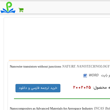
Nanowire transistors without junctions
NATURE NANOTECHNOLOGY , 2
 محصول:
2002025
خرید ترجمه فارسی و دانلود
Nanocomposites as Advanced Materials for Aerospace Industry
INCAS Bull