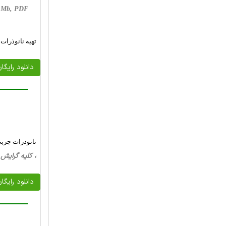
 1 Mb, PDF
تهیه نانوذرات Ni1-x ZnxFe2O4(x=0,0.5,1) حسگر گاز برای برخی گازهای احیاگ
دانلود رایگا
نانوذرات چربی جامد (SLN) و حامل های چربی نانو ساختار (NLC) در آماده س
، کلیه گرایش ها، 37 صفحه فارسی تایپ شده ، 
دانلود رایگا