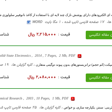
یه ای الکترودهای دارای پوشش نازک چند لایه ای با استفاده از کاغذ نانوفیبر سلولوز
، 1 مگا بایت WORD
قیمت :
2,215,000 ریال
شناسه
ن مقاله انگلیسی
olid-State Electronics , 2014 , 7 Pages, 2 Mb, PDF
، کلیه گرایش ها، 19 صفحه فارسی تایپ شده ، 1 مگا بایت WORD
کت (کم حجم) ترانزیستورهای بدون پیوند دوگیتی متقارن
قیمت :
2,080,000 ریال
شناسه
ن مقاله انگلیسی
emical Research , 2003 , 10 Pages, 1 Mb, PDF
، کلیه گرایش ها، 25 صفحه فارسی تایپ شده ، 1 مگا بایت WORD
کربنی: سنتز، یکپارچه سازی، و خواص