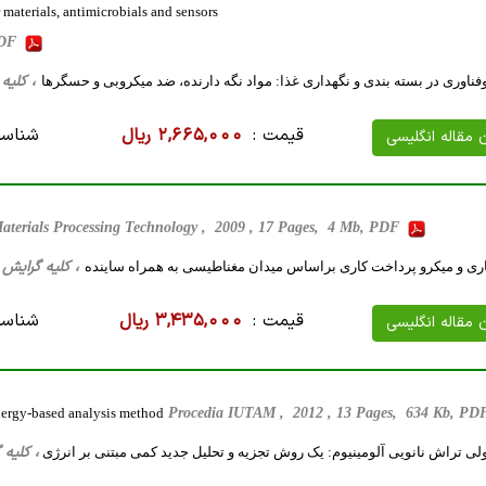
materials, antimicrobials and sensors
 PDF
، کلیه گرایش ها، 74
وفناوری در بسته بندی و نگهداری غذا: مواد نگه دارنده، ضد میکروبی و حسگرها
قیمت :
2,665,000 ریال
شناسه
ن مقاله انگلیسی
Materials Processing Technology , 2009 , 17 Pages, 4 Mb, PDF
، کلیه گرایش ها، 50 صفحه فارسی تایپ شده ،
اری و میکرو پرداخت کاری براساس میدان مغناطیسی به همراه ساینده
قیمت :
3,435,000 ریال
شناسه
ن مقاله انگلیسی
nergy-based analysis method
Procedia IUTAM , 2012 , 13 Pages, 634 Kb, P
، کلیه گرایش ها، 24 
لی تراش نانویی آلومینیوم: یک روش تجزیه و تحلیل جدید کمی مبتنی بر انرژی