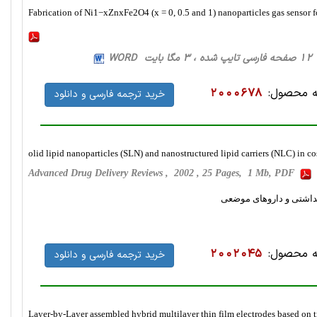
Fabrication of Ni1−xZnxFe2O4 (x = 0, 0.5 and 1) nanoparticles gas sensor 
WOR
 محصول:
2000678
خرید ترجمه فارسی و دانلود
olid lipid nanoparticles (SLN) and nanostructured lipid carriers (NLC) in c
Advanced Drug Delivery Reviews , 2002 , 25 Pages, 1 Mb, PDF
 محصول:
2002045
خرید ترجمه فارسی و دانلود
Layer-by-Layer assembled hybrid multilayer thin film electrodes based on tr