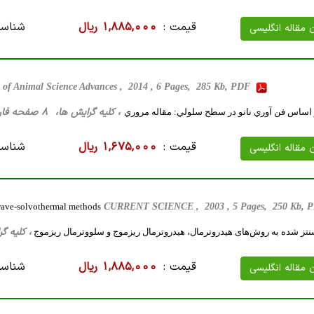
قیمت :
1,885,000 ریال
شناسه
ن مقاله انگلیسی
 of Animal Science Advances , 2014 , 6 Pages, 285 Kb, PDF
، کلیه گرایش ها، 8 صفحه فارسی تایپ شده ، 32 کیلو بایت WORD
 اساس فن آوري نانو در سطح سلولي: مقاله مروري
قیمت :
1,675,000 ریال
شناسه
ن مقاله انگلیسی
wave-solvothermal methods
CURRENT SCIENCE , 2003 , 5 Pages, 250 Kb,
، کلیه گرایش ها، 13 صفحه 
سنتز شده به روش‌های هیدروترمال، هیدروترمال ریزموج و سلووترمال ریزموج
قیمت :
1,885,000 ریال
شناسه
ن مقاله انگلیسی