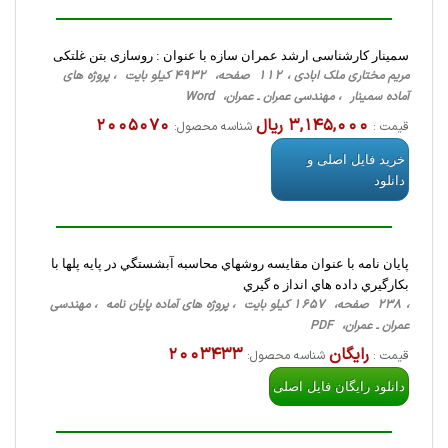
سمینار کارشناسی ارشد عمران سازه با عنوان : روسازی بتن غلتکی
مریم مختاری ملک ابادی ، 112 صفحه، 4932 کیلو بایت ، پروژه های
آماده سمینار ، مهندسی عمران ـ عمران، Word
3,145,000 ریال
2005070
قیمت :
شناسه محصول:
خرید فایل اصلی و
دانلود
پايان نامه با عنوان مقايسه روشهاي محاسبه آبشستگي در پايه پلها با
بكارگيري داده هاي انداز ه گيري
، 238 صفحه، 1657 کیلو بایت ، پروژه های آماده پایان نامه ، مهندسی
عمران ـ عمران، PDF
رایگان
2003433
قیمت :
شناسه محصول:
دانلود رایگان فایل اصلی