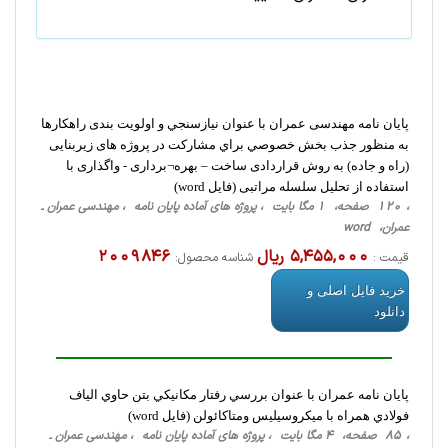
پایان نامه مهندسی عمران با عنوان نيازسنجي و اولویت بندی راهكارها
به منظور جذب بخش خصوصي براي مشاركت در پروژه های زيربنايی
(راه و جاده) به روش قراردادی ساخت – بهره¬برداری - واگذاری با
استفاده از تحليل سلسله مراتبی (فایل word)
، 120 صفحه، 1 مگا بایت ، پروژه های آماده پایان نامه ، مهندسی عمران ـ
عمران، word
5,455,000 ریال
2009846
قیمت :
شناسه محصول:
خرید فایل اصلی و
دانلود
پایان نامه عمران با عنوان بررسي رفتار مكانيكي بتن حاوي الياف
فولادي همراه با ميكروسيليس ومتاكائولن (فایل word)
، 85 صفحه، 4 مگا بایت ، پروژه های آماده پایان نامه ، مهندسی عمران ـ