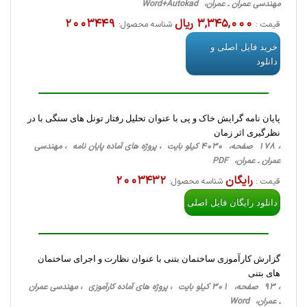
مهندسی عمران ـ عمران، Word+Autokad
3,345,000 ریال
2003449
قیمت :
شناسه محصول:
خرید فایل اصلی و
دانلود
پايان نامه گرایش خاک و پی با عنوان تحلیل رفتار تونل های سنگی با در
نظرگیری اثر زمان
، 178 صفحه، 4030 کیلو بایت ، پروژه های آماده پایان نامه ، مهندسی
عمران ـ عمران، PDF
رایگان
2003432
قیمت :
شناسه محصول:
دانلود رایگان فایل اصلی
گزارش کارآموزی ساختمان بتنی با عنوان نظارت و اجرای ساختمان
های بتنی
، 93 صفحه، 301 کیلو بایت ، پروژه های آماده کارآموزی ، مهندسی عمران
ـ عمران، Word