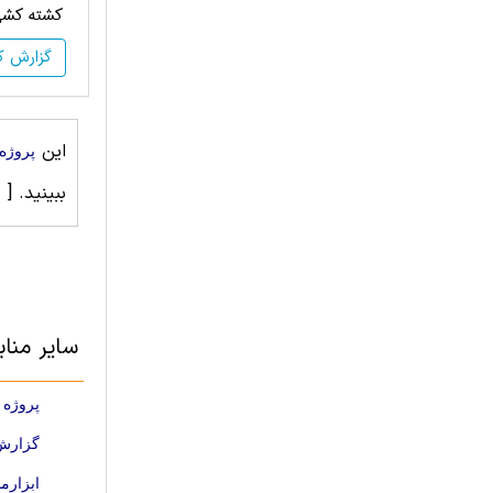
كشته كشي 
گزارش ک
این
پروژه
ببینید.
[ 
سایر منا
پروژه 
گزارش 
ابزارم