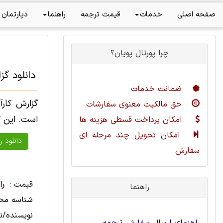
صفحه اصلی
خدمات
قیمت ترجمه
راهنما
دپارتمان 
چرا پورتال پویان؟
دانلود گ
ضمانت خدمات
گزارش کار
حق مالکیت معنوی سفارشات
است. این گ
امکان پرداخت قسطی هزینه ها
امکان تحویل چند مرحله ای
سفارش
قیمت :
را
راهنما
شناسه مح
نویسنده/نا