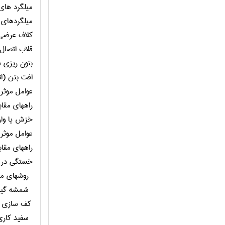
ميلگرد هاي
ميلگردهاي 
كلاف عرضي
قلاب اتصال
بتون ريزي
افت بتن (ا
عوامل موثر 
راههاي مقابل
خزش يا وار
عوامل موثر
راههاي مقا
خستگي در 
روشهاي مر
شمشه گي
كف سازي
سفيد كاري