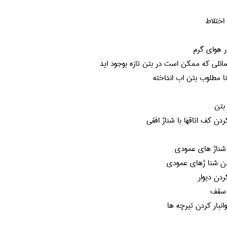
ختلاط
ر هواي گرم
ائلي كه ممكن است در بتن تازه بوجود ايد
مطلوب بتن اب انداخته
 بتن
ن كف اتاقها با شناژ افقي
شناژ هاي عمودي
دن شنا ژهاي عمودي
ن ديوار
 سقف
نبار كردن تيرچه ها