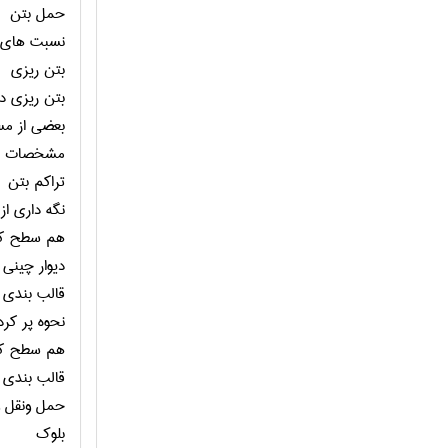
حمل بتن
نسبت هاي ا
بتن ريزي
بتن ريزي د
بعضي از مس
مشخصات نا 
تراكم بتن
نگه داري از
هم سطح كرد
ديوار چيني
قالب بندي 
نحوه پر كر
هم سطح كرد
قالب بندي
حمل ونقل وا
بلوك