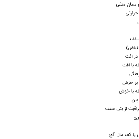
 ممان منفي
حرارتي
 سقف
نقباض)
در افت
ه با افت
فتگي
 بر خزش
بله با خزش
بتن
اقبت از بتن سقف
ري
 يا كف مال گچ