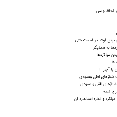
 از لحاظ جنس
 بردن فولاد در قطعات بتني
دها به همديگر
دن ميلگردها
ها
 يا آچار
F
شناژهاي افقي وعمودي
شناژهاي افقي و عمودي
 يا لقمه
ميلگرد و اندازه استاندارد آن