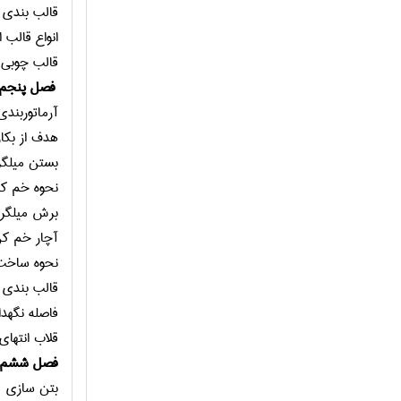
قالب بندي
انواع قالب
قالب چوبي
فصل پنجم
آرماتوربندي
هدف از بكار
بستن ميلگر
نحوه خم كر
برش ميلگرد
آچار خم كن
نحوه ساخت 
قالب بندي 
فاصله نگهدار
قلاب انتهاي 
فصل ششم
بتن سازي