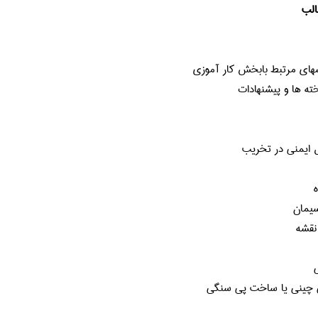
لب
اي مرتبط بابخش كار آموزي
ته ها و پيشنهادات
 ايمني در تخريب
ه
سيمان
نقشه
 چيني يا ساخت پي سنگي