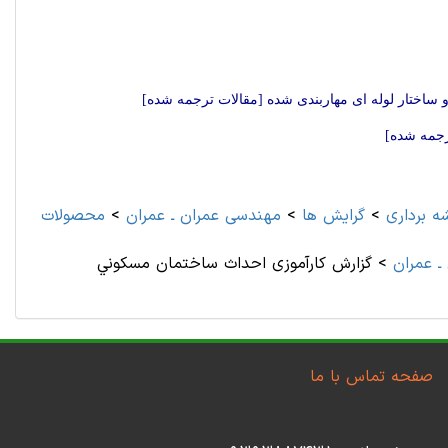
و ساختار لوله ای مهاربندی شده [مقالات ترجمه شده]
ترجمه شده]
ه برداری
>
گرایش ها
>
مهندسی عمران ـ عمران
>
محصولات
ـ عمران
>
گزارش کارآموزی احداث ساختمان مسكوني
صفحه تماس با ما