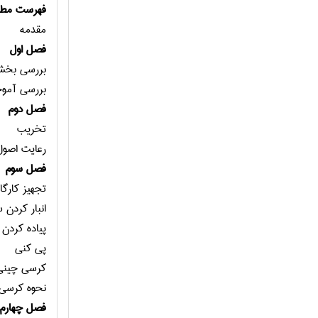
فهرست مطا
مقدمه
فصل اول
بررسي بخشه
بررسي آموخ
فصل دوم
تخريب
رعايت اصول
فصل سوم
تجهيز كارگا
انبار كردن 
پياده كردن 
پي كني
كرسي چيني
نحوه كرسي
فصل چهارم