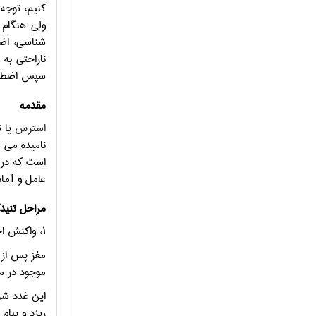
کنيم، توجه 
ولي هنگام 
شناسي، اض
ناراحتي به 
سپس اضطراب
مقدمه
استرس
یا ت
نامیده می 
است که در ف
عامل و آما
مراحل تنید
۱، واکنش اخطار:
مغز پس از د
موجود در م
این غدد شر
ریزد و پیام