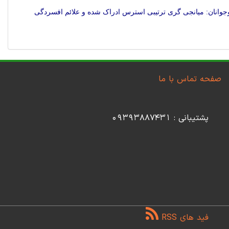
وجوانان: میانجی گری ترتیبی استرس ادراک شده و علائم افسردگی
صفحه تماس با ما
پشتیبانی : 09393887431
فید های RSS