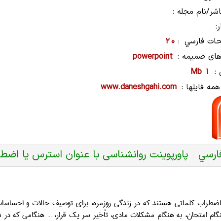
شر/نام مجله :
:
ات فارسي
20
:
های ضمیمه :
powerpoint
:
1 Mb
همه فایلها :
www.daneshgahi.com
ارسي
پاورپوینت روانشناسی با عنوان استرس يا اضط
:
ضطراب کلماتي هستند که در زندگي روزمره، براي توصيف حالات و احساسات بس
گام امتحان، به هنگام مشکلات مادي، تاُخير سر يک قرار، … هنگامي که در 