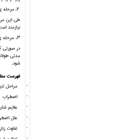
۲، مرحله ی مقاومت :
طی این مرح
نیازمند است
۳، مرحله ی فرسودگی:
در صورتی ک
مدتی طولان
شود.
فهرست مطا
·
مراحل تنی
·
اضطراب
·
علایم شای
·
علل اضطر
·
تفاوت زنا