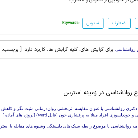
لامی در جلوگیری از
استرس
و اضطراب
اضطراب
استرس
Keywords:
برای گرایش های: کلیه گرایش ها، کاربرد دارد.
[ برچسب:
 روانشناسی
ت
بع روانشناسی در زمینه استرس
دکتری روانشناسی با عنوان مقایسه اثربخشی روان‌درمانی مثبت نگر و کاهش
خوددلسوزی افراد مبتلا به پرفشاری خون (فایل word) [پروژه های آماده ]