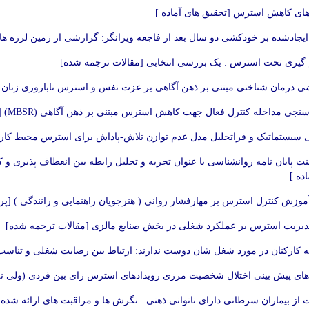
ی کاهش استرس [تحقیق های آماده ]
ایجادشده بر خودکشی دو سال بعد از فاجعه ویرانگر: گزارشی از زمین لرزه ه
گیری تحت استرس : یک بررسی انتخابی [مقالات ترجمه شده]
ی درمان شناختی مبتنی بر ذهن آگاهی بر عزت نفس و استرس ناباروری زنان ناب
نجی مداخله کنترل فعال جهت کاهش استرس مبتنی بر ذهن آگاهی (MBSR) [مقالات ترجمه شده]
سیستماتیک و فراتحلیل مدل عدم توازن تلاش-پاداش برای استرس محیط کار با 
ینت پایان نامه روانشناسی با عنوان تجزیه و تحلیل رابطه بین انعطاف پذی
ده ]
وزش کنترل استرس بر مهارفشار روانی ( هنرجویان راهنمایی و رانندگی ) [پرو
مدیریت استرس بر عملکرد شغلی در بخش صنایع مالزی [مقالات ترجمه شده]
ه کارکنان در مورد شغل شان دوست ندارند: ارتباط بین رضایت شغلی و تنا
های پیش بینی اختلال شخصیت مرزی رویدادهای استرس زای بین فردی (ولی نه
 از بیماران سرطانی دارای ناتوانی ذهنی : نگرش ها و مراقبت های ارائه شده