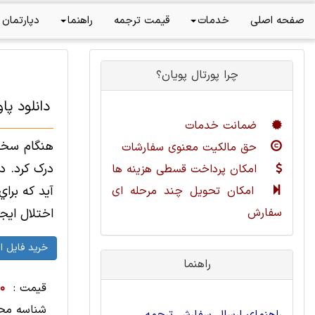
صفحه اصلی
خدمات
قیمت ترجمه
راهنما
دپارتمان 
چرا پورتال پویان؟
دانلود پا
ضمانت خدمات
هنگام سخن 
حق مالکیت معنوی سفارشات
درک کرد. 
امکان پرداخت قسطی هزینه ها
آيد که براي
امکان تحویل چند مرحله ای
سفارش
اختلال ايجا
راهنما
قیمت :
00
شناسه مح