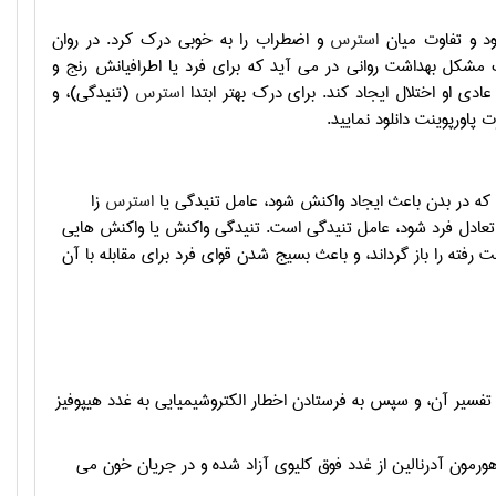
ود و تفاوت ميان
استرس
و اضطراب را به خوبي درک کرد. در روان
کل بهداشت رواني در مي آيد که براي فرد يا اطرافيانش رنج و
عادي او اختلال ايجاد کند. براي درک بهتر ابتدا
استرس
(تنيدگي)، و
پاورپوینت دانلود نمایید.
که در بدن باعث ایجاد واکنش شود، عامل تنیدگی یا
استرس
زا
تعادل فرد شود، عامل تنیدگی است. تنیدگی واکنش یا واکنش هایی
رفته را باز گرداند، و باعث بسیج شدن قوای فرد برای مقابله با آن
تفسیر آن، و سپس به فرستادن اخطار الکتروشیمیایی به غدد هیپوفیز
رمون آدرنالین از غدد فوق کلیوی آزاد شده و در جریان خون می