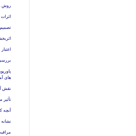
روش ها
اثرات 
تصمیم 
اثربخش
اعتبار س
بررسی 
پاورپو
های آما
نقش آم
تأثیر 
آنچه ک
نشانه 
مراقبت