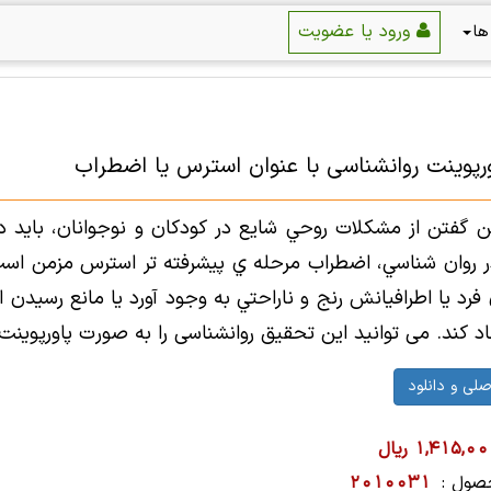
ورود یا عضویت
ها
ورپوینت روانشناسی با عنوان استرس يا اضطراب
گفتن از مشکلات روحي شايع در کودکان و نوجوانان، بايد د
در روان شناسي، اضطراب مرحله ي پيشرفته تر استرس مزمن ا
 فرد يا اطرافيانش رنج و ناراحتي به وجود آورد يا مانع رسيدن 
د کند. می توانید این تحقیق روانشناسی را به صورت پاورپوینت د
1,415,0 ریال
صول :
2010031