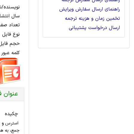
راهنمای ارسال سفارش ترجمه
نویسنده/نا
راهنمای ارسال سفارش ویرایش
سال انتشار
تخمین زمان و هزینه ترجمه
تعداد صفح
ارسال درخواست پشتیبانی
نوع فایل 
حجم فایل 
کلمه عبور 
عنوان ف
چکیده
استرس
و ا
جمع، به هن