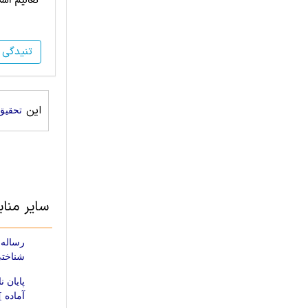
·
تعالیم اس
تنیدگی
این
تحقیق
سایر منا
رساله 
شناختی و 
آماده ]