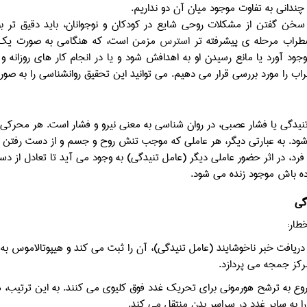
چنداني به تفاوت موجود ميان آن دو نداريم.
سخن گفتن از مشکلات روحي شايع در کودکان و نوجوانان، بايد دقيق تر ب
طراب مرحله ي پيشرفته تر
استرس
مزمن است، که هنگامي به صورت يک مش
وجود آورد يا مانع رسيدن او به اهدافش شود و يا در انجام کار هاي روزانه و 
 را مورد بررسي قرار مي دهيم.
می توانید این تحقیق روانشناسی را به صورت 
نیدگی یا فشار عصبی، در روان شناسی به معنی نیرو و فشار است. هر محرکی 
شود. به عبارتی دیگر، هر عاملی که موجب تنش روح و جسم و از دست رفتن 
رد، در اثر حضور عاملی دیگر (عامل تنیدگی) به وجود می آید تا تعادل از دست 
ده باش موجود زنده می شود.
گی
ریافت خبر ناخوشایند (عامل تنیدگی)، آن را ثبت می کند و هیپوتالاموس به 
رکز جمجه می پردازد.
وع به ترشح هورمونی برای تحریک غدد فوق کلیوی می کنند. به این ترتیب، هو
 را به سایر غدد در سراسر بدن منتقل می کند.