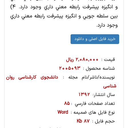
و انگيزه پيشرفت رابطه معني داري وجود دارد. 4)
بين سلطه جويي و انگيزه پيشرفت رابطه معني داري
وجود دارد.
قیمت :
2,080,000 ریال
شناسه محصول :
2005093
نویسنده/ناشر/نام مجله :
دانشجوی کارشناسی روان
شناسی
سال انتشار:
1392
تعداد صفحات فارسي
85
:
نوع فایل های ضمیمه :
Word
حجم فایل :
87 Kb