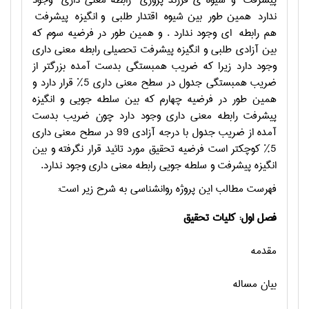
پیشرفت و شیوه ی فرزند پروری رابطه معنی داری وجود
ندارد همین طور بین شیوه اقتدار طلبی و انگیزه پیشرفت
هم رابطه ای وجود ندارد . و همين طور در فرضيه سوم كه
بين آزادي طلبي و انگيزه پيشرفت تحصيلي رابطه معني داري
وجود دارد زيرا كه ضريب همبستگي بدست آمده بزرگتر از
ضريب همبستگي جدول در سطح معني داري 5% قرار دارد و
همين طور در فرضيه چهارم كه بين سلطه جويي و انگيزه
پيشرفت رابطه معني داري وجود دارد چون ضريب بدست
آمده از ضريب جدول با درجه آزادي 99 در سطح معني داري
5% كوچكتر است فرضيه تحقيق مورد تائيد قرار نگرفته و بين
انگيزه پيشرفت و سلطه جويي رابطه معني داري وجود ندارد.
فهرست مطالب این پروژه روانشناسی به شرح زیر است:
فصل اول: کلیات تحقیق
مقدمه
بیان مساله