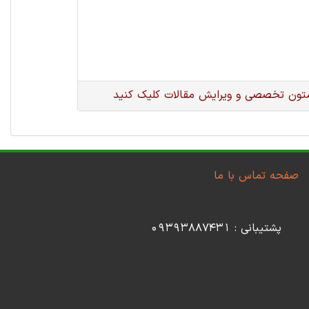
متون تخصصی و ویرایش مقالات کلیک کنید
صفحه تماس با ما
پشتیبانی : 09393887431