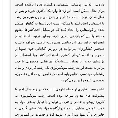
دارويي‌، غذايي‌، پزشکي‌، شيميايي‌ و کشاورزي‌ وارد شده‌ است‌.
براي‌ مثال‌ ممکن‌ است‌ اين‌ ژن‌ها وارد يک‌ باکتري‌ شوند و پس‌ از
فعال‌ شدن‌، ترکيبات‌ کم‌ مقدار ولي‌ باارزشي‌ چون‌ هورمون‌ رشد
يا انسولين‌ ايجاد کنند يا ممکن‌ است‌ اين‌ ژن‌ها به‌ گياهان‌ منتقل‌
شده‌ و گونه‌هايي‌ را ايجاد کنند که‌ در مقابل‌ آفت‌کش‌ها مقاوم‌
هستند يا اين‌ که‌ بازدهي‌ بالايي‌ دارند. به‌ اين‌ ترتيب‌ استفاده‌ از
انسولين‌ براي‌ بيماران‌ ديابتي‌ محدوديت‌ خاصي‌ نخواهد داشت‌
همچنين‌ کشاورزان‌ مي‌توانند در پرورش‌ گياهاني‌ چون‌ سويا از
سموم‌ و آفت‌کش‌هاي‌ کمتري‌ استفاده‌ کنند وبا استفاده‌ از
نژادهاي‌ جديد، با همان‌ سرمايه‌گذاري‌ قبلي‌، محصولي‌ تا چند
برابر به‌ دست‌ آورند. رشته‌ بيوتکنولوژي‌ يک‌ رشته‌ کاربردي‌ و ميان‌
رشته‌اي‌ مهندسي‌ ـ علوم‌ پايه است‌ که‌ قلمرو آن‌ حداقل‌ 33 حوزه‌
تخصصي‌ علوم‌ را در برمي‌گيرد.
علم زیست فناوری از جمله علومی است که در چند سال اخیر با
پیشرفت های مداوم مواجه بوده است. رشته بیوتکنولوژی به
كاربرد روشهای علمی و فنی در تولید و یا تبدیل بعضی مواد به
كمك عوامل بیولوژیك (میكروارگانیسمها، یاخته‌های گیاهی و
جانوری و آنزیمها و... ) برای تولید كالا و خدمات در كشاورزی،