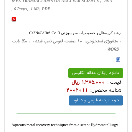
IEEE TRANSACTIONS ON NUCLEAR SCIENCE , 2013
, 6 Pages, 1 Mb, PDF
رشد کریستال و خصوصیات سوسوزنی Cs2NaGdBr6:Ce+3
، متالورژی استخراجی‌، 10 صفحه فارسی تایپ شده ، 1 مگا بایت
WORD
دانلود رایگان مقاله انگلیسی
قیمت :
1,385,000 ریال
شناسه محصول:
2002011
خرید ترجمه فارسی و دانلود
Aqueous metal recovery techniques from e-scrap: Hydrometallurgy