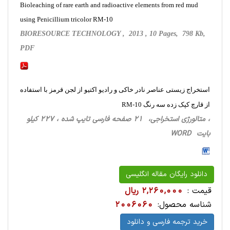
Bioleaching of rare earth and radioactive elements from red mud
using Penicillium tricolor RM-10
BIORESOURCE TECHNOLOGY , 2013 , 10 Pages, 798 Kb,
PDF
استخراج زیستی عناصر نادر خاکی و رادیو اکتیو از لجن قرمز با استفاده
از قارچ کپک زده سه رنگ RM-10
، متالورژی استخراجی‌، 21 صفحه فارسی تایپ شده ، 227 کیلو
بایت WORD
دانلود رایگان مقاله انگلیسی
قیمت :
2,260,000 ریال
شناسه محصول:
2006060
خرید ترجمه فارسی و دانلود