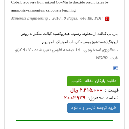
Cobalt recovery from mixed Co–Mn hydroxide precipitates by
ammonia–ammonium carbonate leaching
Minerals Engineering , 2010 , 9 Pages, 846 Kb, PDF
بازیابی کبالت از مخلوط رسوب هیدروکسید کبالت-منگنز به روش
لیچینگ(شستشو) بوسیله کربنات آمونیاک- آمونیوم
، متالورژی استخراجی‌، 15 صفحه فارسی تایپ شده ، 907 کیلو
بایت WORD
دانلود رایگان مقاله انگلیسی
قیمت :
2,215,000 ریال
شناسه محصول:
2003939
خرید ترجمه فارسی و دانلود