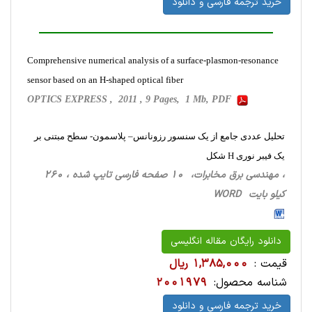
خرید ترجمه فارسی و دانلود
Comprehensive numerical analysis of a surface-plasmon-resonance
sensor based on an H-shaped optical fiber
OPTICS EXPRESS , 2011 , 9 Pages, 1 Mb, PDF
تحلیل عددی جامع از یک سنسور رزونانس– پلاسمون- سطح مبتنی بر
یک فیبر نوری H شکل
، مهندسی برق مخابرات، 10 صفحه فارسی تایپ شده ، 260
کیلو بایت WORD
دانلود رایگان مقاله انگلیسی
قیمت :
1,385,000 ریال
شناسه محصول:
2001979
خرید ترجمه فارسی و دانلود