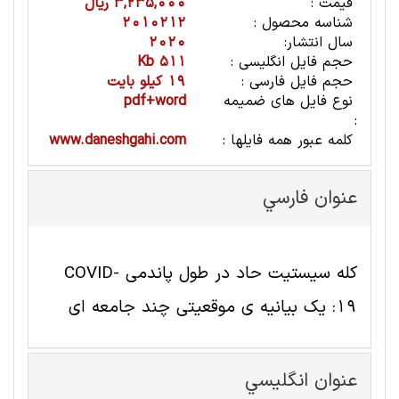
قیمت :
3,235,000 ریال
شناسه محصول :
2010212
سال انتشار:
2020
حجم فایل انگلیسی :
511 Kb
حجم فایل فارسی :
19 کیلو بایت
نوع فایل های ضمیمه
pdf+word
:
کلمه عبور همه فایلها :
www.daneshgahi.com
عنوان فارسي
کله سیستیت حاد در طول پاندمی COVID-
19: یک بیانیه ی موقعیتی چند جامعه ای
عنوان انگليسي