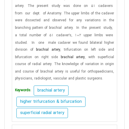
artery.
The
present
study
was
done
on
51
cadavers
from
our
dept.
of
Anatomy. The upper limbs of the cadaver
were dissected and observed for any variations in the
branching pattern of
brachial
artery.
In
the
present
study,
a
total
number
of
51
cadaver’s,
102
upper
limbs
were
studied.
In
one
male
cadaver we found bilateral higher
division of
brachial artery
, trifurcation on left side and
bifurcation on right side
brachial artery
, with superficial
course of radial artery. The knowledge of variation in origin
and course of brachial
artery is useful for orthopaedicians,
physicians, radiologist, vascular and plastic surgeons.
brachial artery
Keywords:
higher trifurcation & bifurcation
superficial radial artery