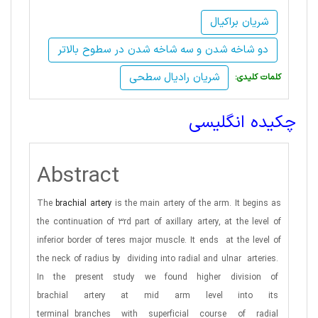
شریان براکیال
دو شاخه شدن و سه شاخه شدن در سطوح بالاتر
شریان رادیال سطحی
:کلمات کلیدی
چکیده انگلیسی
Abstract
The
brachial artery
is the main artery of the arm. It begins as
the continuation of 3rd part of axillary artery, at the
level of
inferior border of teres major muscle. It ends
at the level of
the neck of radius by
dividing into radial and
ulnar
arteries.
In
the
present
study
we
found
higher
division
of
brachial
artery
at
mid
arm
level
into
its
terminal
branches
with
superficial
course
of
radial