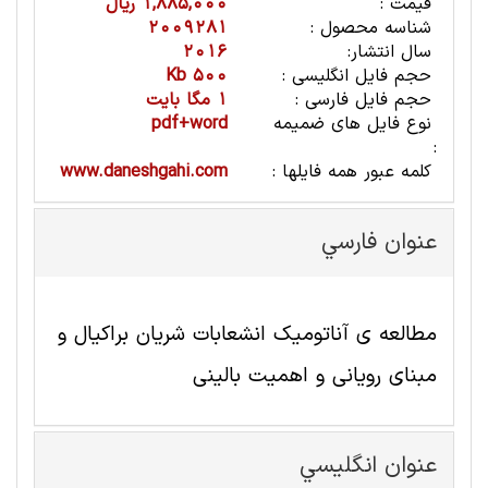
قیمت :
1,885,000 ریال
شناسه محصول :
2009281
سال انتشار:
2016
حجم فایل انگلیسی :
500 Kb
حجم فایل فارسی :
1 مگا بایت
نوع فایل های ضمیمه
pdf+word
:
کلمه عبور همه فایلها :
www.daneshgahi.com
عنوان فارسي
مطالعه ی آناتومیک انشعابات شریان براکیال و
مبنای رویانی و اهمیت بالینی
عنوان انگليسي