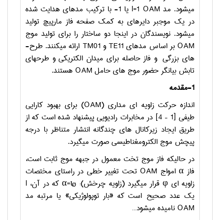
می­شود. مد
OAM
l=1
یا
-1
با ترکیب مدهای هدایت شده
در یک موجبر دایره­ای به کمک صفحه فاز مارپیچ تولید
می­شود. نویسندگان در اینجا دو ساختار را برای تولید موج
OAM
بر اساس مدهای
TE11
و
TM01
ارائه می­کنند. طرح­
های بزرگی و فاز حاصله برای میدان الکتریکی و طرح­های
تابش بیانگر حضور موج­ های حامل
OAM
هستند.
-1
مقدمه
اندازه ­حرکت زاویه ­ای مداری (
OAM
) برای بهبود کارایی
طیفی [1 – 4] در مخابرات رادیویی پیشنهاد شده است که از
طریق ایجاد زیرکانال­ های چندگانه انتشار متناظر با درجه
پیچش موج الکترومغناطیسی صورت می­گیرد.
در حالیکه فاز موج تخت معمول در جبهه موج ثابت است،
فاز
α
امواج
OAM
تحت تغییر خطی در راستای مختصات
زاویه ­ای φ قرار می­گیرد (زاویه چرخش):
α=ɩø
که در آن،
l
یک عدد صحیح است که «بار توپولوژیکی» یا مرتبه مد
OAM
نامیده می­شود…