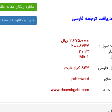
دریافت ترجمه فارسی
2,675,000 ریال
صول :
2008744
ر:
2013
ل
1 Mb
 فارسی
843 کیلو بایت
 های
pdf+word
 همه
www.daneshgahi.com