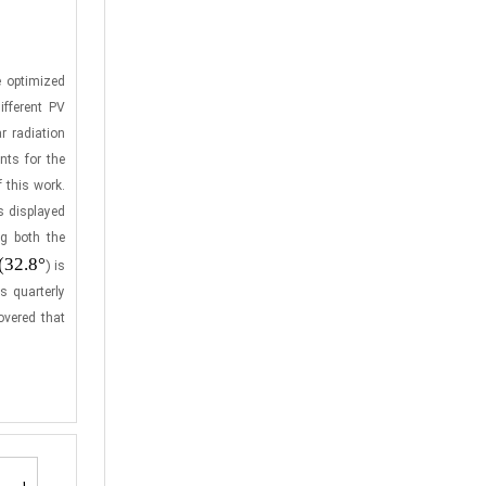
e optimized
ifferent PV
r radiation
nts for the
 this work.
s displayed
ng both the
(32.8
°
) is
s quarterly
overed that