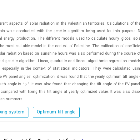
ent aspects of solar radiation in the Palestinian territories. Calculations of th
is were conducted, with the genetic algorithm being used for this purpose. D
 energy production. The different models used to calculate hourly global sola
 the most suitable model in the context of Palestine. The calibration of coefficie
solar radiation based on sunshine hours was also performed during the course of
nd genetic algorithm. Linear, quadratic and linear–algorithmic regression model
 especially in the context of statistical indicators. They were calculated usi
e PV panel angles’ optimization, it was found that the yearly optimum tilt angle
muth angle is 16°. It was also found that changing the tilt angle of the PV panel
ompared with fixing this tilt angle at yearly optimized value. It was also disc
than summers.
cking system
Optimum tilt angle