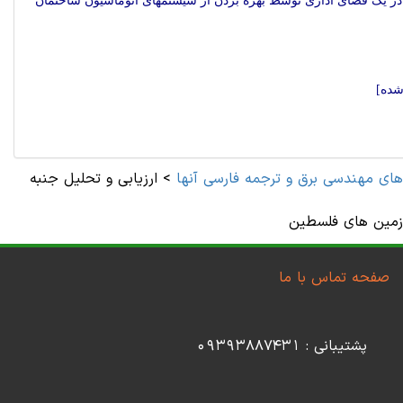
در یک فضای اداری توسط بهره بردن از سیستم‏های اتوماسیون ساختمان
شده]
های مهندسی برق و ترجمه فارسی آنها
>
ارزیابی و تحلیل جنبه
زمین های فلسطین
صفحه تماس با ما
پشتیبانی : 09393887431