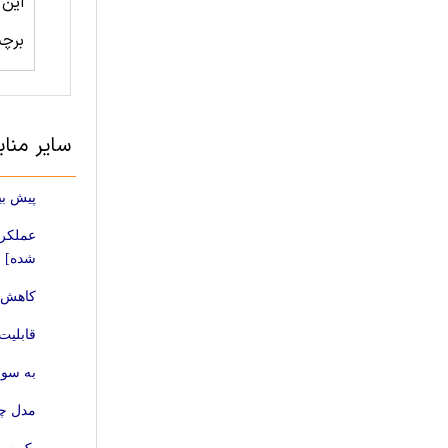
این
برچ
سایر منا
پیش بی
عملکرد
شده]
کاهش م
قابلیت
به سوی
مدل چن