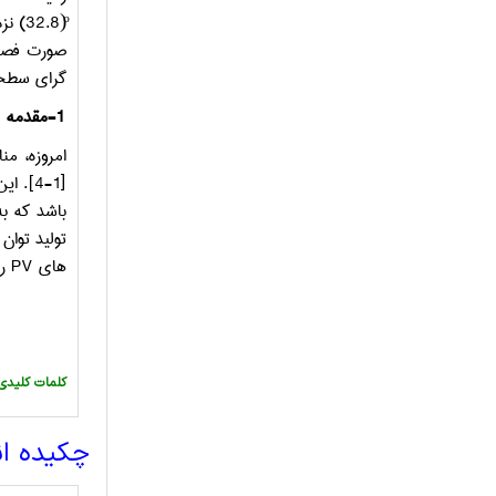
(ͦ32.8) نزدیک عرض جغرافیایی محل (ͦ31.8) می باشد، در حالی که زاویه گرای سطحی 16ͦ است.
گرای سطحی
1
-
مقدمه
امروزه، من
باشد که به علت ن
های
PV
را
:کلمات کلیدی
چکیده ا