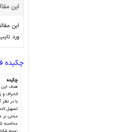
این مقا
ورد تای
چکیده ف
چکیده
هدف این م
انحراف و ز
با در نظر 
تسهیل انت
مبتنی بر س
محاسبه شد
زمینه شاخص