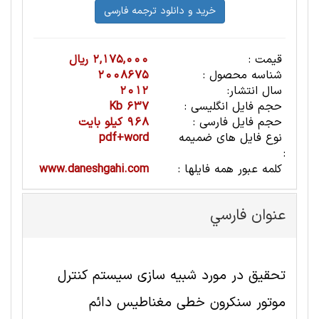
قیمت :
2,175,000 ریال
شناسه محصول :
2008675
سال انتشار:
2012
حجم فایل انگلیسی :
637 Kb
حجم فایل فارسی :
968 کیلو بایت
نوع فایل های ضمیمه
pdf+word
:
کلمه عبور همه فایلها :
www.daneshgahi.com
عنوان فارسي
تحقیق در مورد شبیه سازی سیستم کنترل
موتور سنکرون خطی مغناطیس دائم