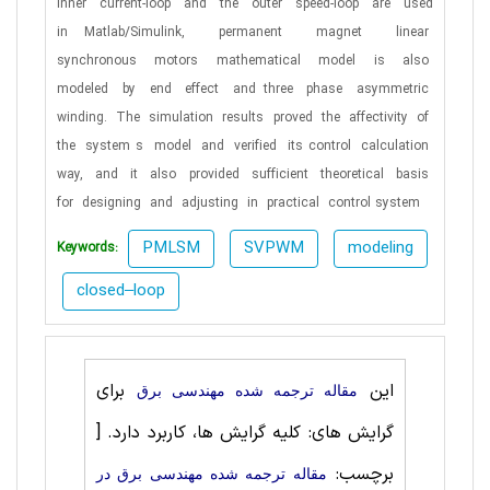
inner current-loop and the outer speed-loop are used
in
Matlab/Simulink,
permanent
magnet
linear
synchronous
motors
mathematical
model
is
also
modeled
by
end
effect
and
three
phase
asymmetric
winding.
The
simulation
results
proved
the
affectivity
of
the
system s
model
and
verified
its
control
calculation
way,
and
it
also
provided
sufficient
theoretical
basis
for
designing
and
adjusting
in
practical
control
system
PMLSM
SVPWM
modeling
Keywords:
closed–loop
این
برای
مقاله ترجمه شده مهندسی برق
گرایش های: کلیه گرایش ها، کاربرد دارد.
[
برچسب:
مقاله ترجمه شده مهندسی برق در