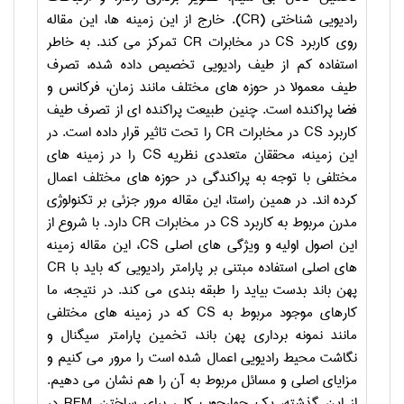
رادیویی شناختی (
CR
). خارج از این زمینه ها، این مقاله
روی کاربرد
CS
در مخابرات
CR
تمرکز می کند. به خاطر
استفاده کم از طیف رادیویی تخصیص داده شده، تصرف
طیف معمولا در حوزه های مختلف مانند زمان، فرکانس و
فضا پراکنده است. چنین طبیعت پراکنده ای از تصرف طیف
کاربرد
CS
در مخابرات
CR
را تحت تاثیر قرار داده است. در
این زمینه، محققان متعددی نظریه
CS
را در زمینه های
مختلفی با توجه به پراکندگی در حوزه های مختلف اعمال
کرده اند. در همین راستا، این مقاله مرور جزئی بر تکنولوژی
مدرن مربوط به کاربرد
CS
در مخابرات
CR
دارد. با شروع از
این اصول اولیه و ویژگی های اصلی
CS
، این مقاله زمینه
های اصلی استفاده مبتنی بر پارامتر رادیویی که باید با
CR
پهن باند بدست بیاید را طبقه بندی می کند. در نتیجه، ما
کارهای موجود مربوط به
CS
که در زمینه های مختلفی
مانند نمونه برداری پهن باند، تخمین پارامتر سیگنال و
نگاشت محیط رادیویی اعمال شده است را مرور می کنیم و
مزایای اصلی و مسائل مربوط به آن را هم نشان می دهیم.
از این گذشته، یک چهارچوب کلی برای ساختن
REM
در