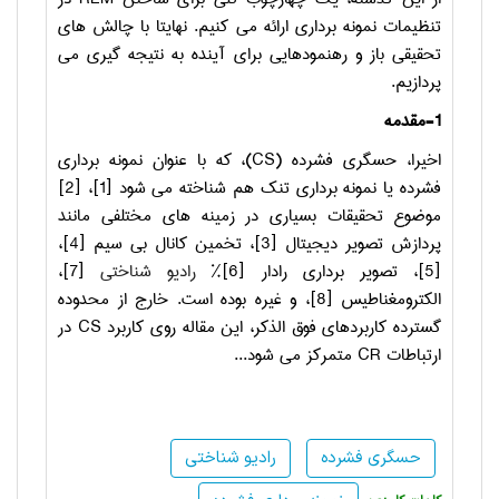
تنظیمات نمونه برداری ارائه می کنیم. نهایتا با چالش های
تحقیقی باز و رهنمودهایی برای آینده به نتیجه گیری می
پردازیم.
1-مقدمه
اخیرا، حسگری فشرده (
CS
)، که با عنوان نمونه برداری
فشرده یا نمونه برداری تنک هم شناخته می شود [1]، [2]
موضوع تحقیقات بسیاری در زمینه های مختلفی مانند
پردازش تصویر دیجیتال [3]، تخمین کانال بی سیم [4]،
[5]، تصویر برداری رادار [6]%
رادیو شناختی
[7]،
الکترومغناطیس [8]، و غیره بوده است. خارج از محدوده
گسترده کاربردهای فوق الذکر، این مقاله روی کاربرد
CS
در
ارتباطات
CR
متمرکز می شود.
..
حسگری فشرده
رادیو شناختی