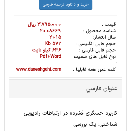
قیمت :
3,795,000 ریال
شناسه محصول :
2008669
سال انتشار:
2015
حجم فایل انگلیسی :
572 Kb
حجم فایل فارسی :
636 کیلو بایت
نوع فایل های ضمیمه
Pdf+Word
:
کلمه عبور همه فایلها :
www.daneshgahi.com
عنوان فارسي
کاربرد حسگری فشرده در ارتباطات رادیویی
شناختی: یک بررسی