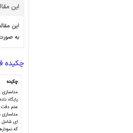
این مقا
به صورت
چکیده ف
چکیده
مدلسازی دا
پایگاه داده
عدم دقت و 
مدلسازی ش
ای شامل م
که نموداره