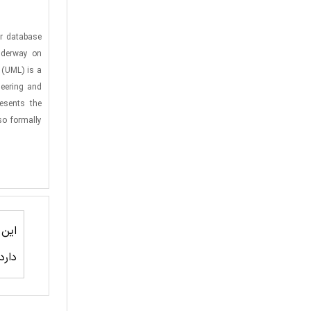
or database
underway on
 (UML) is a
neering and
resents the
so formally
این
دارد