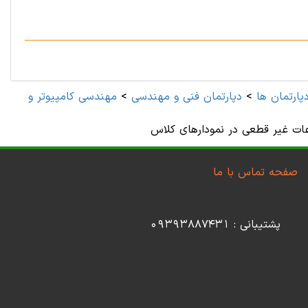
پارتمان ها
>
دپارتمان فنی و مهندسی
>
صفحه تماس با ما
پشتیبانی : 09393887431