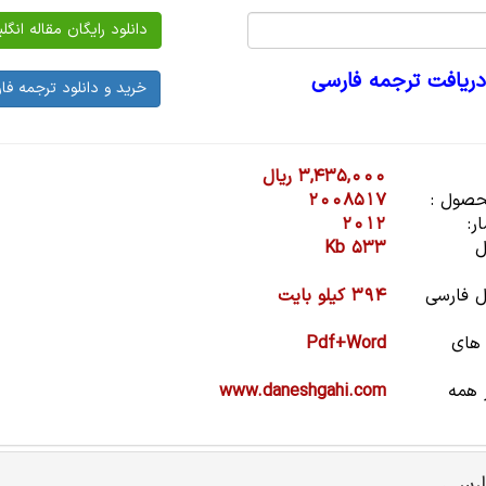
دریافت ترجمه فارسی
3,435,000 ریال
صول :
2008517
ر:
2012
ل
533 Kb
 فارسی
394 کیلو بایت
 های
Pdf+Word
 همه
www.daneshgahi.com