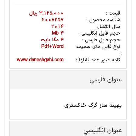
قیمت :
3,125,000 ریال
شناسه محصول :
2008257
سال انتشار:
2014
حجم فایل انگلیسی :
4 Mb
حجم فایل فارسی :
4 مگا بایت
نوع فایل های ضمیمه
Pdf+Word
:
کلمه عبور همه فایلها :
www.daneshgahi.com
عنوان فارسي
بهینه ساز گرگ خاکستری
عنوان انگليسي