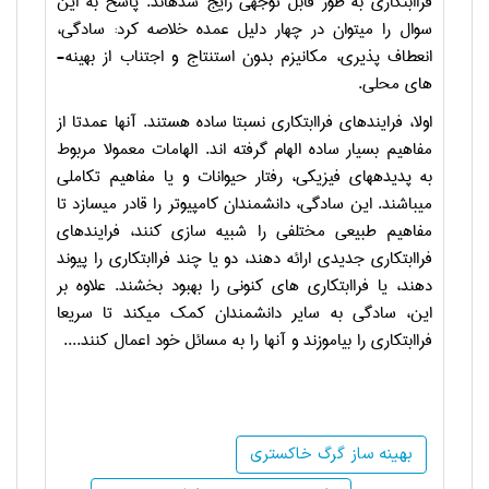
فراابتکاری به طور قابل توجهی رایج شده­اند. پاسخ به این
سوال را می­توان در چهار دلیل عمده خلاصه کرد: سادگی،
انعطاف پذیری، مکانیزم بدون استنتاج و اجتناب از بهینه­
های محلی.
اولا، فرایندهای فراابتکاری نسبتا ساده هستند. آنها عمدتا از
مفاهیم بسیار ساده الهام گرفته ­اند. الهامات معمولا مربوط
به پدیده­های فیزیکی، رفتار حیوانات و یا مفاهیم تکاملی
می­باشند. این سادگی، دانشمندان کامپیوتر را قادر می­سازد تا
مفاهیم طبیعی مختلفی را شبیه سازی کنند، فرایندهای
فراابتکاری جدیدی ارائه دهند، دو یا چند فراابتکاری را پیوند
دهند، یا فراابتکاری ­های کنونی را بهبود بخشند. علاوه بر
این، سادگی به سایر دانشمندان کمک می­کند تا سریعا
فراابتکاری را بیاموزند و آنها را به مسائل خود اعمال کنند....
بهینه ساز گرگ خاکستری