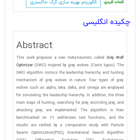
الگوریتم بهینه سازی گرگ خاکستری
:کلمات کلیدی
چکیده انگلیسی
Abstract
This work proposes a new meta-heuristic called
Grey Wolf
Optimizer
(GWO) inspired by grey wolves (Canis lupus). The
GWO algorithm mimics the leadership hierarchy and hunting
mechanism of grey wolves in nature. Four types of grey
wolves such as alpha, beta, delta, and omega are employed
for simulating the leadership hierarchy. In addition, the three
main steps of hunting, searching for prey, encircling prey, and
attacking prey, are implemented. The algorithm is then
benchmarked on 29 well-known test functions, and the
results are verified by a comparative study with Particle
Swarm Optimization(PSO), Gravitational Search Algorithm