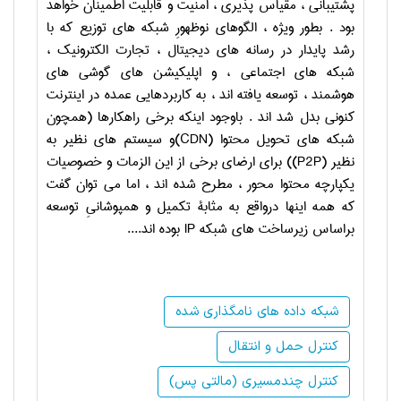
پشتیبانی ، مقیاس پذیری ، امنیت و قابلیت اطمینان خواهد
بود . بطور ویژه ، الگوهای نوظهورِ شبکه های توزیع که با
رشد پایدار در رسانه های دیجیتال ، تجارت الکترونیک ،
شبکه های اجتماعی ، و اپلیکیشن های گوشی های
هوشمند ، توسعه یافته اند ، به کاربردهایی عمده در اینترنت
کنونی بدل شد اند . باوجود اینکه برخی راهکارها (همچون
شبکه های تحویل محتوا (
CDN
)و سیستم های نظیر به
نظیر (
P2P
)) برای ارضای برخی از این الزمات و خصوصیات
یکپارچه محتوا محور ، مطرح شده اند ، اما می توان گفت
که همه اینها درواقع به مثابۀ تکمیل و همپوشانیِ توسعه
براساس زیرساخت های شبکه
IP
بوده اند....
شبکه داده های نامگذاری شده
کنترل حمل و انتقال
کنترل چندمسیری (مالتی پس)