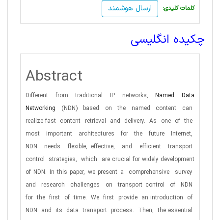
ارسال هوشمند
:کلمات کلیدی
چکیده انگلیسی
Abstract
Different from traditional IP networks,
Named Data
Networking
(NDN)
based
on
the
named
content
can
realize fast
content
retrieval
and
delivery.
As
one
of
the
most
important
architectures
for
the
future
Internet,
NDN
needs
flexible, effective,
and
efficient
transport
control
strategies,
which
are crucial for widely development
of NDN. In this paper, we present a
comprehensive
survey
and
research
challenges
on
transport control
of
NDN
for
the
first
of
time.
We
first
provide
an introduction
of
NDN
and
its
data
transport
process.
Then,
the essential