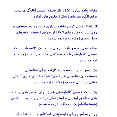
مقاله پياده سازي VLSI يك شبكه عصبي آنالوگ مناسب
براي الگوريتم هاي ژنتيك [تحقیق های آماده ]
MAERI: فعال کردن نقشه برداری جریان داده منعطف بر
روی شتاب دهنده های DNN از طریق interconnect های
قابل تنظیم [مقالات ترجمه شده]
طبقه بندی توده و بافت نرمال سینه: یک کلاسیفایر شبکه
عصبی کانولوشن با حوزه مکانی و تصاویر بافت [مقالات
ترجمه شده]
یک روش هیبرید هوشمند و کارآمد برای شناسایی
سیستم‌های دینامیکی غیرخطی: شبکه عصبی فازی کرنال
مبتنی بر تبدیل موجک [مقالات ترجمه شده]
یک شبکه عصبی کانولوشنی عمیق برای بخش بندی و طبقه
بندی مناطق اپیتلیال و استرومال در تصاویر آسیب شناسی
(هیستوپاتولوژیک) [مقالات ترجمه شده]
روش مطمین برای طبقه بندی اسکناس‌ها با استفاده از