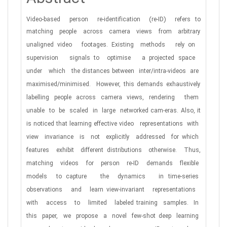
Video-based
person
re-identification
(re-ID)
refers to
matching people across camera views from arbitrary
unaligned video
footages. Existing
methods
rely
on
supervision
signals to
optimise
a projected
space
under
which
the distances between
inter/intra-videos
are
maximised/minimised.
However, this demands exhaustively
labelling people across camera views, rendering
them
unable
to
be
scaled
in
large
networked
cam-eras.
Also,
it
is
noticed
that
learning
effective
video
representations
with
view
invariance
is
not
explicitly
addressed
for which
features
exhibit
different distributions
otherwise.
Thus,
matching
videos
for
person
re-ID
demands
flexible
models
to capture
the
dynamics
in
time-series
observations
and
learn view-invariant
representations
with
access
to
limited
labeled training
samples.
In
this
paper,
we
propose
a
novel
few-shot deep
learning