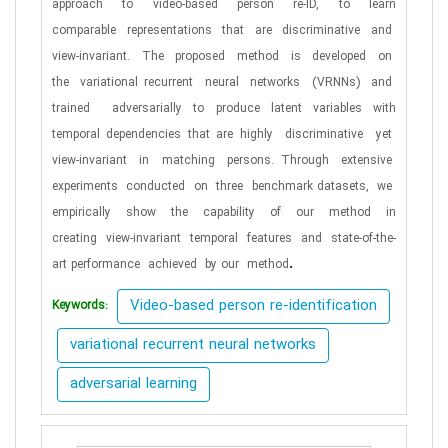
approach
to
video-based
person
re-ID,
to
learn
comparable
representations
that
are
discriminative
and
view-invariant.
The
proposed
method
is
developed
on
the
variational recurrent
neural
networks
(VRNNs)
and
trained
adversarially to produce latent variables with
temporal dependencies that are highly
discriminative
yet
view-invariant
in
matching
persons. Through
extensive
experiments
conducted
on
three
benchmark datasets,
we
empirically
show
the
capability
of
our
method
in
creating
view-invariant
temporal
features
and
state-of-the-
.
art performance
achieved
by our
method
Video-based person re-identification
Keywords:
variational recurrent neural networks
adversarial learning