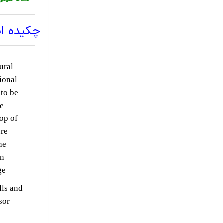
چکیده ا
ural
ional
 to be
we
top of
ure
he
an
ge
lls and
sor