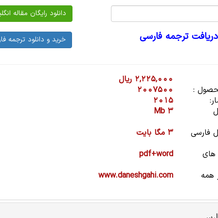
دریافت ترجمه فارسی
2,225,000 ریال
صول :
2007500
ر:
2015
ل
3 Mb
 فارسی
3 مگا بایت
 های
pdf+word
 همه
www.daneshgahi.com