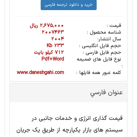
قیمت :
2,675,000 ریال
شناسه محصول :
2007463
سال انتشار:
2004
حجم فایل انگلیسی :
233 Kb
حجم فایل فارسی :
712 کیلو بایت
نوع فایل های ضمیمه
Pdf+Word
:
کلمه عبور همه فایلها :
www.daneshgahi.com
عنوان فارسي
قیمت گذاری انرژی و خدمات جانبی در
سیستم های بازار یکپارچه از طریق یک جریان