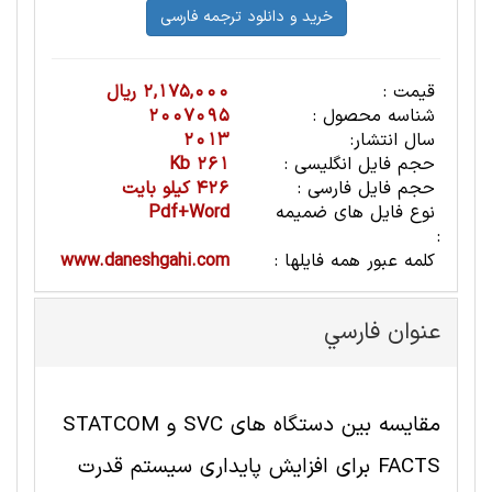
قیمت :
2,175,000 ریال
شناسه محصول :
2007095
سال انتشار:
2013
حجم فایل انگلیسی :
261 Kb
حجم فایل فارسی :
426 کیلو بایت
نوع فایل های ضمیمه
Pdf+Word
:
کلمه عبور همه فایلها :
www.daneshgahi.com
عنوان فارسي
مقایسه بین دستگاه های SVC و STATCOM
FACTS برای افزایش پایداری سیستم قدرت