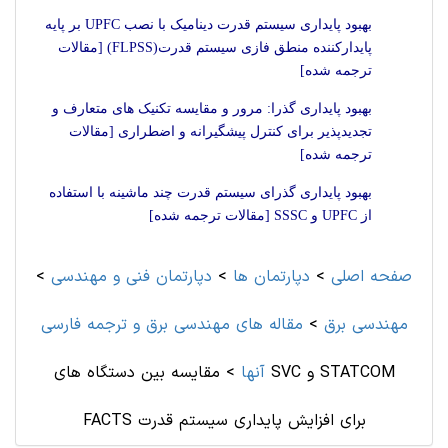
بهبود پايداری سيستم قدرت ديناميک با نصب UPFC بر پايه
پايدارکننده منطق فازی سيستم قدرت(FLPSS) [مقالات
ترجمه شده]
بهبود پایداری گذرا: مرور و مقایسه تکنیک های متعارف و
تجدیدپذیر برای کنترل پیشگیرانه و اضطراری [مقالات
ترجمه شده]
بهبود پایداری گذرای سیستم قدرت چند ماشینه با استفاده
از UPFC و SSSC [مقالات ترجمه شده]
صفحه اصلی
>
دپارتمان ها
>
دپارتمان فنی و مهندسی
>
مهندسی برق
>
مقاله های مهندسی برق و ترجمه فارسی
آنها
>
مقایسه بین دستگاه های SVC و STATCOM
FACTS برای افزایش پایداری سیستم قدرت