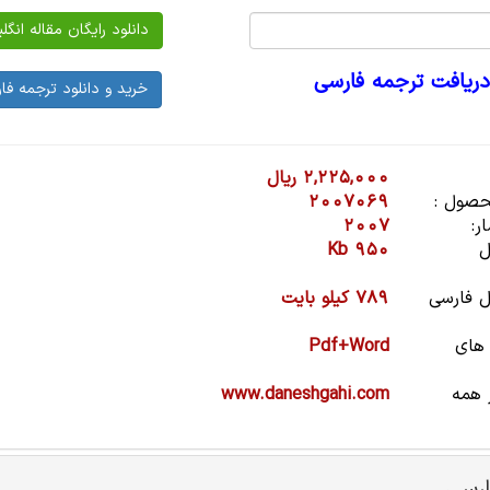
دریافت ترجمه فارسی
2,225,000 ریال
صول :
2007069
ر:
2007
ل
950 Kb
 فارسی
789 کیلو بایت
 های
Pdf+Word
 همه
www.daneshgahi.com