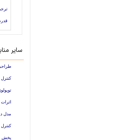
ترجم
قدرت
سایر منا
طراحی 
کنترل 
توپولو
اثرات 
مدل دی
کنترل سیستم مبد
پخش با