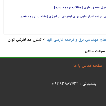
نترل منطق فازی [مقالات ترجمه شده]
: چشم انداز هایی برای اینترنتی از انرژی [مقالات ترجمه شده]
های مهندسی برق و ترجمه فارسی آنها
>
کنترل مد لغزشی توان
 سرعت متغیر
صفحه تماس با ما
پشتیبانی : 09393887431