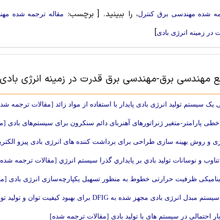
، را ببینید.
[ برچسب:
ه شده مهندسی برق کنترل
مقاله ترجمه شده مه
]
 در زمینه انرژی بادی
بع مهندسی برق-مهندسی برق قدرت در زمینه انرژی بادی
یک سیستم تولید انرژی بادی پایدار با استفاده از مواد زائد [مقالات ترجمه شده
خطی پارامتر-متغیر ژنراتورهای آهنربای دائم سنکرون برای سیستم‌های بادی [
ژی و روش بهینه سازی طراحی برای برداشت کننده های انرژی بادی پیزو الکتری
تناوب و نوسانات توليد بادي بر پايداري گذرا سيستم انرژي [مقالات ترجمه شده]
نامیکی ظرفیت حرارتی خطوط به منظور تسهیل یکپارچه‌سازی انرژی بادی [مق
ل انرژی بادی مجهز شده به DFIG برای بهبود کیفیت توان و تولید توان اکتیو [مقالات ترجمه شده]
ر احتمالی در سیستم های با تولید بادی [مقالات ترجمه شده]