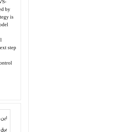
VS-
ed by
tegy is
odel
l
ext step
ontrol
این
برق 