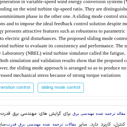
 generation in variable-speed wind energy conversion systems (
ing on the wind turbine tip-speed ratio. They are distinguish
onminimum phase in the other one. A sliding mode control stra
ions and to impose the ideal feedback control solution despite m
y presents attractive features such as robustness to parametric
s to electric grid disturbances. The proposed sliding mode contro
nd turbine to evaluate its consistency and performance. The n
 Laboratory (NREL) wind turbine simulator called the fatigue,
oth simulation and validation results show that the proposed c
eover, the sliding mode approach is arranged so as to produce no
creased mechanical stress because of strong torque variations
eration control
sliding mode control
برای گرایش های: مهندسی برق قدرت
مقاله ترجمه شده مهندسی برق
کنترل، کاربرد دارد. سایر
،سا
مقالات ترجمه شده مهندسی برق قدرت