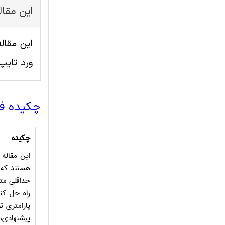
این مقا
ورد تای
چکیده ف
چکیده
این مقاله
هستند که 
حداقلی متم
راه حل کن
پارامتری ت
پیشنهادی،