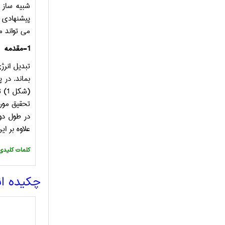
شبیه ساز 
پیشنهادی 
می تواند م
1-مقدمه
تبدیل انرژ
بماند. در پایان سال 2003 ظرفی
(شکل 1) تجاوز کند. یک هدف بالاتر می تواند دستیابی به
تحقیق مورد
در طول دو 
علاوه بر ا
:کلمات کلیدی
چکیده ا