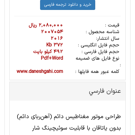
قیمت :
2,080,000 ریال
شناسه محصول :
2007054
سال انتشار:
2016
حجم فایل انگلیسی :
372 Kb
حجم فایل فارسی :
492 کیلو بایت
نوع فایل های ضمیمه
Pdf+Word
:
کلمه عبور همه فایلها :
www.daneshgahi.com
عنوان فارسي
طراحی موتور مغناطیس دائم (آهن‌ربای دائم)
بدون یاتاقان با قابلیت سوئیچینگ شار