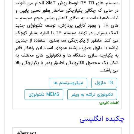
سیستم­ های
RF TR
توسط روش
SMT
انجام می­ شوند،
در حالی که چگالی یکپارچگی ساختار بطور نسبی پایین و
ثبات ضعیف است. به منظور کاهش بیشتر حجم سیستم ­
های
TR
و بهبود کارایی پردازش، توسعه تکنولوژی جدید
کمک بسزایی در تولید سیستم
TR
با اندازه بسیار کوچک
می­ کند. منظور از یکپارچگی سه بعدی، استفاده از چندین
تراشه یا ماژول بصورت پشته عمودی است. این راه­کار قادر
به یکپارچه­ سازی دستگاه ­ها و تکنولوژی­ های مختلف به
شکل یک محصول الکترونیکی تطبیق­ پذیر با یکپارچگی بالا
می­ باشد...
ماژول TR
میکروسیستم ها
تکنولوژی تراشه به ویفر
تکنولوژی MEMS
:کلمات کلیدی
چکیده انگلیسی
Abstract