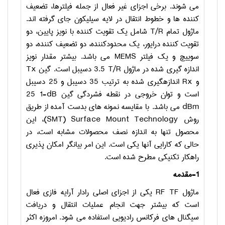
می­ شوند. برخی اجزای غیر فعال از جمله فیلتر­ها، تضعیف
کننده­ ها و خطوط انتقال در لایه سیلیکون جای گرفته­ اند.
ماژول تمام
T/R
شامل یک تقویت کننده با نویز پایین، دو
تقویت­ کننده درایور، یک محدودکننده، دو تضعیف کننده، دو
سوییچ و یک فیلتر
MEMS
می­ باشد. بیشتر مقدار نویز
اندازه­ گیری شده در ماژول
T/R
3.5 دسی­بل است. گین
Tx
و
Rx
اندازه­گیری شده به ترتیب 35 دسی­بل و 25 دسی­بل
است و توان خروجی در نقطه فشردگی گین
1-dB
25
dBm
می­ باشد. با مقایسه نمونه­ های بدست آمده از طریق
روش
Surface Mount Technology
(
SMT
)، این
محصول تنها به اندازه نصف محصولات مشابه است، در
حالی که کارایی آنها یکی است. این امر بیانگر امکان پذیری
راه­کار تکنیکی مطرح شده است.
1-مقدمه
ماژول
RF TF
یکی از اجزای اصلی رادار آرایه فازی فعال
است که بیشتر جهت انجام عملیات انتقال و دریافت
سیگنال­ های فرکانس رادیویی استفاده می ­شود. امروزه اکثر