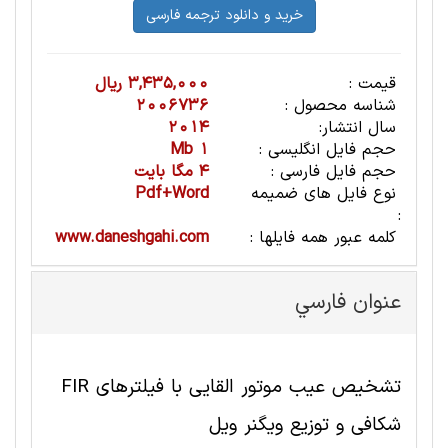
قیمت :
3,435,000 ریال
شناسه محصول :
2006736
سال انتشار:
2014
حجم فایل انگلیسی :
1 Mb
حجم فایل فارسی :
4 مگا بایت
نوع فایل های ضمیمه
Pdf+Word
:
کلمه عبور همه فایلها :
www.daneshgahi.com
عنوان فارسي
تشخیص عیب موتور القایی با فیلترهای FIR
شکافی و توزیع ویگنر ویل