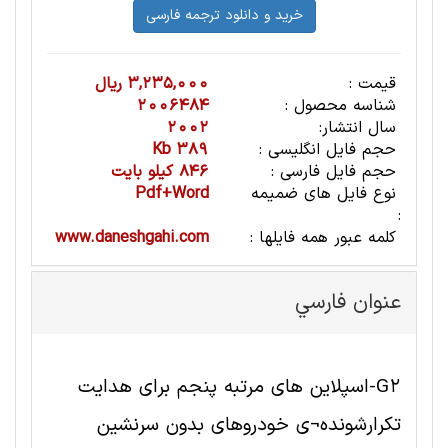
قیمت :
3,235,000 ریال
شناسه محصول :
2006484
سال انتشار:
2002
حجم فایل انگلیسی :
389 Kb
حجم فایل فارسی :
846 کیلو بایت
نوع فایل های ضمیمه
Pdf+Word
:
کلمه عبور همه فایلها :
www.daneshgahi.com
عنوان فارسي
G2-اسپلاین های مرتبه پنجم برای هدایت
تکرارشونده¬ی خودروهای بدون سرنشین