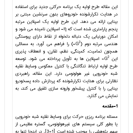
این مقاله طرح اولیه یک برنامه حرکتی جدید برای استفاده
در هدایت تکرارشونده خودروهای بدون سرنشین مبتنی بر
بینایی ارائه می دهد. این طرح اولیه یک اسپلاین مرتبه
پنجم پارامتری شده است که
-η
اسپلاین نامیده می شود و
امکان دورنیابی یک دنباله دلخواه از نقاط دارای پیوستگی
2
هندسی مرتبه دوم (
-G
) را فراهم می
آورد. به مسائلی
همچون تمامیت، کمینگی، نظم، تقارن، و انعطاف پذیری
2
این
-G
اسپلاین ­ها به تأویل پرداخته می شود. توسعه
طرح اولیه­ ارتباط تنگاتنگی با کنترل معکوس وسایط نقلیه
شبه خودرویی غیر هولونومی دارد. این مقاله، راهبردی
نظارتی برای هدایت تکرارشونده که پردازش داده پسخودرو
بینایی را با کنترل پیشخور وارونه سازی تلفیق می کند، به
نمایش می گذارد.
1-مقدمه
مسئله برنامه ریزی حرکت برای وسایط نقلیه شبه خودرویی
یا بطور کلی سیستم های غیرهولونومی، گستره عظیمی از
سهم پژوهشی را موجب شده است [1-3]. در اینجا تنها به