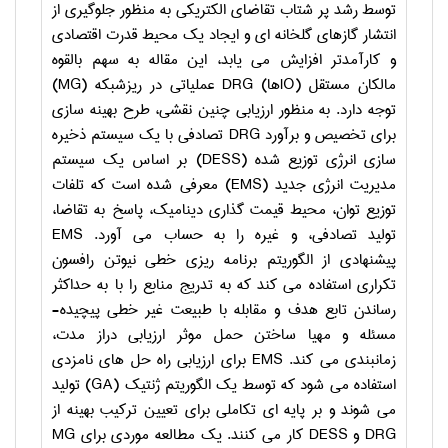
توسط رشد پر شتاب تقاضای الکتریکی به منظور جلوگیری از
انتشار گازهای گلخانه ای و ایجاد یک محیط قدرت اقتصادی
و کارآمدتر افزایش می یابد، این مقاله به سهم بالقوه
مالکان مستقل (
IO
ها)
DRG
عملیاتی در ریزشبکه (
MG
)
توجه دارد. به منظور ارزیابی چنین نقشی، طرح بهینه سازی
برای تخصیص و برآورد
DRG
تصادفی با یک سیستم ذخیره
سازی انرژی توزیع شده (
DESS
) بر اساس یک سیستم
مدیریت انرژی جدید (
EMS
) معرفی شده است که تلفات
توزیع توان، محیط قیمت گذاری دینامیک، پاسخ به تقاضا،
تولید تصادفی، و غیره را به حساب می آورد.
EMS
پیشنهادی از الگوریتم برنامه ریزی خطی نیوتن رافسون
تکراری استفاده می کند که به تدریج منابع را با به حداکثر
رساندن تابع هدف و مقابله با طبیعت غیر خطی پیچیده­
مسئله و مهیا ساختن حمل موثر ارزیابی دراز مدت،
زمانبندی می کند.
EMS
برای ارزیابی راه حل های نامزدی
استفاده می شود که توسط یک الگوریتم ژنتیک (
GA
) تولید
می شوند و بر پایه­ ا­ی تکاملی برای تعیین ترکیب بهینه از
DRG
و
DESS
کار می کنند. یک مطالعه موردی برای
MG