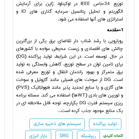
توزیع 34-باس
IEEE
در اوکیناوا، ژاپن برای آزمایش
الگوریتم و تحلیل پتانسیل سرمایه گذاری های
IO
و
استراتژی های آنها استفاده می شود.
1-مقدمه
رویارویی با رشد شتاب دار تقاضای برق یکی از بزرگترین
چالش های اقتصادی و زیست محیطی مواجه با کشورهای
در حال توسعه است. در این شرایط، تولید پراکنده (
DG
)
برای تامین توان در سطح توزیع، کاهش وابستگی به تولید
برق متمرکز و بهبود راندمان انتقال و توزیع معرفی شده
است.
DG
از سوخت های فسیلی مانند گازوئیل و سوخت
های گازی و یا منابع تجدید پذیر مانند فتوولتائیک (
PVS
)
و توربین های بادی (
WT
ها) استفاده می کند. مسئله­ برنامه
ریزی سیستم قدرت
DG
یکپارچه، توجه قابل ملاحظه ای در
یک منابع موجود جذب کرده است...
تولید پراکنده
سیستم های ذخیره سازی
ریزشبکه
DRG
بازار انرژی
:کلمات کلیدی