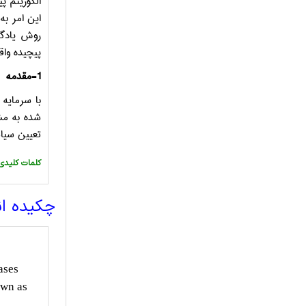
الگوریتم 
این امر به
روش یادگ
پیچیده واق
1-
مقدمه
با سرمایه
شده به مش
تعیین سیاس
:کلمات کلیدی
چکیده ا
ases
own as