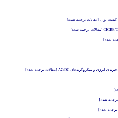
جمه شده]
روگریدهای AC/DC [مقالات ترجمه شده]
ه]
 ترجمه شده]