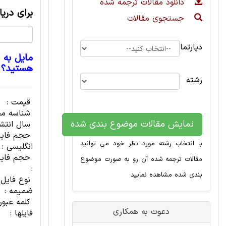
دانلود مقالات ترجمه شده
برای دری
جستجوی مقالات
دپارتمان
مایل به 
هستید؟
رشته
قیمت :
شناسه مح
نمایش مقالات موضوع بندی شده
سال انتشا
حجم فای
با انتخاب رشته مورد نظر خود می توانید
انگلیسی :
حجم فایل
مقالات ترجمه شده آن رو به صورت موضوع
:
بندی شده مشاهده نمایید
نوع فایل
ضمیمه :
کلمه عبور
دعوت به همکاری
فایلها :