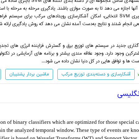
پیشنهادی شامل مجموعه ای از دسته بندی کننده های
SVM
باینری ساده می 
 آنها اجازه می دهد تا به صورت موازی باشند. یادگیری مرحله به مرحله با اس
یری
SVM
انتخابی، امکان آشکارسازی رویدادهای مرکب برای سیستم فراهم
عی انجام شدند و نتایج به‌دست آمده نشان می دهد که روش یادگیری ارائه شد
 گذاری جدید در سیستم های توزیع برق و گسترش فزاینده انرژی های تجدیدپ
ترکین وجود دارد. وجود علاقه مندی بیشتر و برنامه های آزمایشی در تکنو
ت ها و توافق هایی در کل دنیا نشان داده می شود...
آشکارسازی و دسته‌بندی توزیع مرکب
ماشین بردار پشتیبان
نگلیسی
n of binary classifiers which are optimized for those special c
thin the analyzed temporal window. These type of events are kn
ifier is based on Wavelet Transforms (WT) and Support Vector