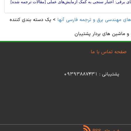
وهای برقی: اعتبار سنجی به کمک آزمایش‌های عملی [مقالات ترجمه شده]
های مهندسی برق و ترجمه فارسی آنها
>
یک دسته بندی کننده
 و ماشین های بردار پشتیبان
صفحه تماس با ما
پشتیبانی : 09393887431