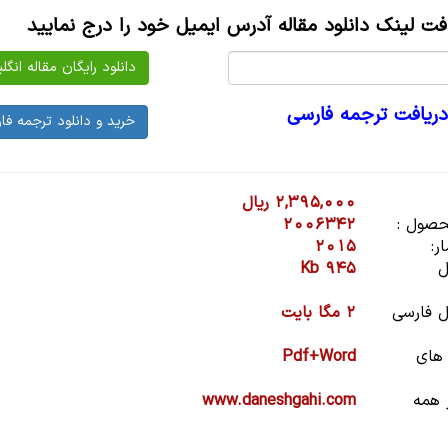
افت لینک دانلود مقاله آدرس ایمیل خود را درج نمایید
دریافت ترجمه فارسی
2,395,000 ریال
صول :
2006342
ر:
2015
ل
945 Kb
 فارسی
2 مگا بایت
 های
Pdf+Word
 همه
www.daneshgahi.com