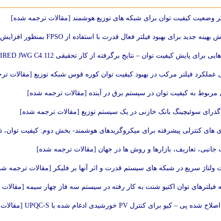
ر وضعیت کیفیت توان برای شبکه های توزیع هوشمند [مقالات ترجمه شده]
ه جدید برای بهبود فیلتر فعال قدرت با استفاده از FPSO بمنظور افزایش کیفیت توان [مقالات ترجمه شده]
 برای پایش کیفیت توان – نتایج برگرفته از کار تحقیقی CIGRE/CIRED JWG C4.112 [مقالات ترجمه شده]
ی عملکرد فیلتر مرکب در بهبود کیفیت توان کوره قوس شبکه توزیع [مقالات تر
مربوط به کیفیت توان در سیستم برق در آینده [مقالات ترجمه شده]
گذرای سوئیچینگ بانک خازنی در یک سیستم توزیع [مقالات ترجمه شده]
های کنترلی پیشرفته برای میکروگریدهای هوشمند- بخش دوم: کیفیت توان، ذخیره ی انرژی و میک
جانبی، تعاریف، بازارها و روش ها در جهان [مقالات ترجمه شده]
ت ولتاژ سریع در شبکه های سیستم قدرت و اثر آنها بر فلیکر [مقالات ترجمه شد
 فیلترهای توان اکتیو شنت به کار رفته در سیستم سه فاز چهار سیمه [مقالات
ه پی – کیو برای کنترل PV خورشیدی ادغام شده با UPQC-S [مقالات ترجمه شده]