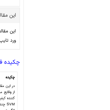
این مقا
ورد تای
چکیده ف
چکیده
در این مقا
از وقایع م
کننده
کیفی
SVM
چندکل