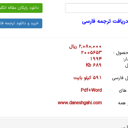
دریافت ترجمه فارسی
2,080,000 ریال
صول :
2005653
ر:
1994
ل
689 Kb
 فارسی
591 کیلو بایت
 های
Pdf+Word
 همه
www.daneshgahi.com