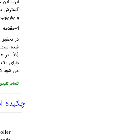
این، این 
گسترش دهد
و چارچوب 
1-مقدمه
در تحقیق ا
شده است، 
[5]
. در هر
دارای یک 
می شود که
:کلمات کلیدی
چکیده ا
oller