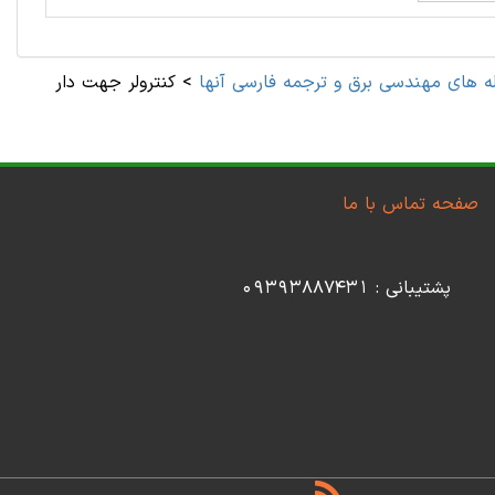
ه های مهندسی برق و ترجمه فارسی آنها
>
کنترولر جهت دار
صفحه تماس با ما
پشتیبانی : 09393887431