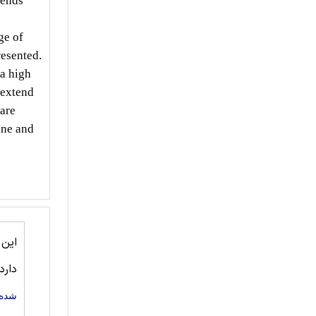
lends
ge of
resented.
 a high
 extend
 are
ine and
این
دارد
شده 