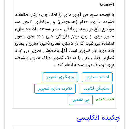
1-مقدمه
با توسعه سریع فن آوری ­های ارتباطات و پردازش اطلاعات،
فشرده سازی، ادغام (همجوشی) و رمزگذاری تصویر سه
موضوع داغ در زمینه پردازش تصویر هستند. فشرده سازی
تصویر برای از بین بردن افزونگی های داده های تصویر
استفاده می شود، که در کاهش فضای ذخیره سازی و پهنای
باند مورد نیاز ضروری است [1]. همجوشی تصویر می تواند
تصاویر چند منبعی را به یک تصویر ادراک بصری پیشرفته
برای توصیف بهتر صحنه ادغام کند...
ادغام تصاویر
رمزنگاری تصویر
سنجش فشرده
فشرده سازی تصویر
بی نظمی
:کلمات کلیدی
چکیده انگلیسی