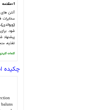
1-مقدمه
آنتن های د
مخابرات فو
(ویوالدی)
شود. برای
پیشنهاد شد
تغذیه، منج
:کلمات کلیدی
چکیده ا
ection
r baluns