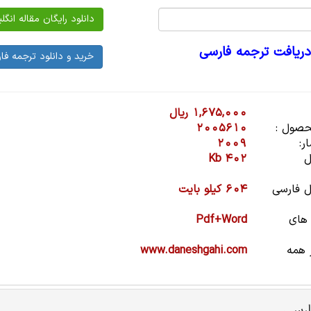
دریافت ترجمه فارسی
1,675,000 ریال
صول :
2005610
ر:
2009
ل
402 Kb
 فارسی
604 کیلو بایت
 های
Pdf+Word
 همه
www.daneshgahi.com