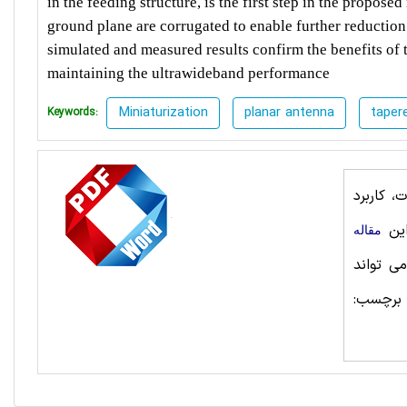
in the feeding structure, is the first step in the propose
ground plane are corrugated to enable further reduction
simulated and measured results confirm the benefits of 
maintaining the ultrawideband performance
Miniaturization
planar antenna
taper
Keywords:
 کاربرد
این
مقاله
ی تواند
 برچسب: