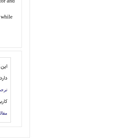
ator and
 while
این
دارد
ترجم
کارب
مقال