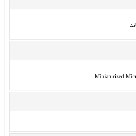
ند
Miniaturized Mic