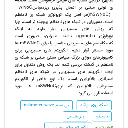
نمایه­ی گرمایی
مشابه­ های سیمی مرسومش است. قاعده­
ی توانی مبتنی بر اتصال پذیری
ریزمقیاس
WiNoC
(mSWNoC)
در اصل یک توپولوژی شبکه­ ی نامنظم
است
.
مسیریابی در شبکه­ های نامنظم پیچیده ­تر است، چرا
که روش ­های مسیریابی
نیاز دارند به اینکه
توپولوژی
agnostic
باشند. بنابراین، ضروری است
که
مکانیسم­ های مسیریابی مناسب را برای
mSWNoC
ها
مورد جستار قرار دهیم. الگوریتم­ های مسیریابی برای
کامپیوترهای موازی بزرگ­ مقیاس سنتی مبتنی بر
شبکه­ ی
نامنظم در گذشته بررسی شده ­اند. یک روش متداول برای
ایجاد
الگوریتم­ های مسیریابی در شبکه­ های نامنظم
استراتژی بالا/پایین است. یک
نوع خاص از الگوریتم
مسیریابی بالا/پایین که برای
mSWNoC
ها مورد
استفاده
قرار می­ گیرد...
شبکه روی تراشه
millimeter-wave بی سیم
نامنظم
ریزمقیاس
الگوریتم های مسیریابی
:کلمات کلیدی