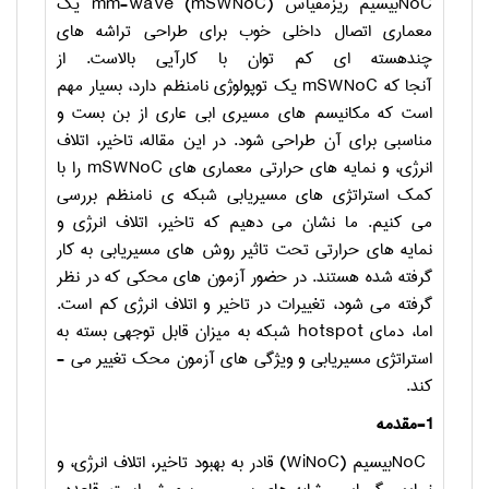
NoC
بی­سیم ریزمقیاس
mm-wave (mSWNoC)
یک
معماری اتصال داخلی
خوب برای طراحی تراشه­ های
چندهسته ­ای کم­ توان با کارآیی بالاست. از
آنجا
که
mSWNoC
یک توپولوژی نامنظم دارد، بسیار مهم
است که مکانیسم­ های
مسیری ابی عاری از بن­ بست و
مناسبی برای آن طراحی شود. در این مقاله،
تاخیر، اتلاف
انرژی، و نمایه­ های حرارتی معماری­ های
mSWNoC
را با
کمک
استراتژی های مسیریابی شبکه­ ی نامنظم بررسی
می­ کنیم. ما نشان می­ دهیم که
تاخیر، اتلاف انرژی و
نمایه ­های حرارتی تحت تاثیر روش های مسیریابی به
کار
گرفته شده هستند. در حضور آزمون­ های محکی که در نظر
گرفته می­ شود،
تغییرات در تاخیر و اتلاف انرژی کم است.
اما، دمای
hotspot
شبکه به میزان
قابل توجهی بسته به
استراتژی مسیریابی و ویژگی­ های آزمون محک تغییر
می ­
کند.
1-مقدمه
NoC
بی­سیم
(WiNoC)
قادر به بهبود تاخیر، اتلاف انرژی، و