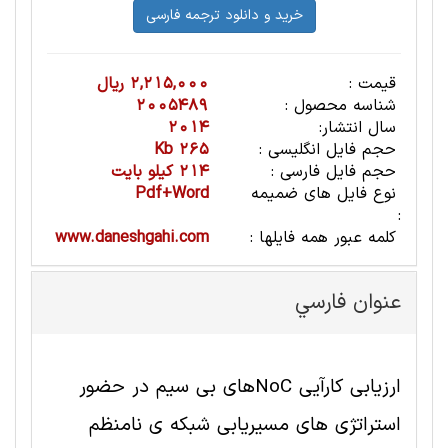
قیمت :
2,215,000 ریال
شناسه محصول :
2005489
سال انتشار:
2014
حجم فایل انگلیسی :
265 Kb
حجم فایل فارسی :
214 کیلو بایت
نوع فایل های ضمیمه
Pdf+Word
:
کلمه عبور همه فایلها :
www.daneshgahi.com
عنوان فارسي
ارزیابی کارآیی NoCهای بی سیم در حضور
استراتژی های مسیریابی شبکه ی نامنظم