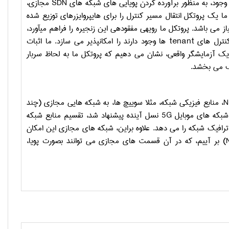
ن وجود، به منظور برآورده کردن پویایی های شبکه های
SDN
مجازی،
 ما یک پروتکل انتقال مسیر کنترل را برای هایپروایزرهای توزیع شده
 می باشد. پروتکل ما رویه­­ی مفقوده­ی این زنجیره را فراهم می­آورد،
نترل های
tenant
ها وجود دارند را امکان­پذیر می ­سازد. ما اثبات
زی یک آزمایشگر واقعی، نشان می دهیم که پروتکل ما به لحاظ سربار
 می بخشد.
N
، منابع فیزیکی شبکه، مثلا سوییچ ها، به شبکه هایی مجازی (چند
5G
نسل آینده پیشنهاد شد، تقسیم منابع شبکه
افیک شبکه را می دهد. علاوه براین، شبکه های مجازی این امکان
) بر آییم، که در آن قسمت های مجازی می توانند بصورت پویا،