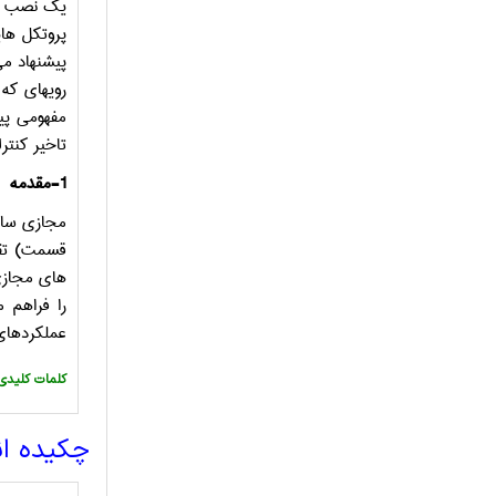
یک نصب پیک
پروتکل های
پیشنهاد می
رویه­ای که
مفهومی پیا
تاخیر کنت
1-مقدمه
مجازی ساز
قسمت) تقسیم می­
های مجازی
را فراهم 
عملکردهای 
:کلمات کلیدی
چکیده ا