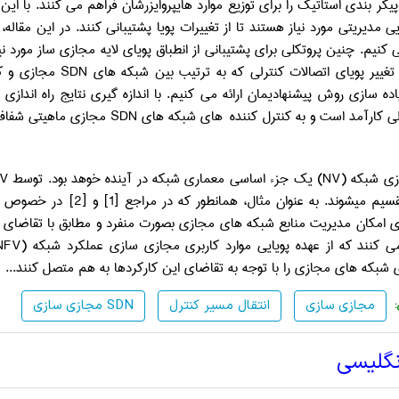
ر بندی استاتیک را برای توزیع موارد هایپروایزرشان فراهم می کنند. با ای
ی مدیریتی مورد نیاز هستند تا از تغییرات پویا پشتیبانی کنند. در این مقاله،
 کنیم. چنین پروتکلی برای پشتیبانی از انطباق پویای لایه مجازی ساز مورد نیاز
 تغییر پویای اتصالات کنترلی که به ترتیب بین شبکه های
SDN
مجازی و ک
ده سازی روش پیشنهادیمان ارائه می کنیم. با اندازه ­گیری نتایج راه ­اندا
رلی کارآمد است و به کنترل کننده های شبکه های
SDN
مجازی ماهیتی شفاف
ی شبکه (
NV
) یک جزء اساسی معماری شبکه در آینده خوهد بود. توسط
V
شوند. به عنوان مثال، همانطور که در مراجع [1] و [2] در خصوص شبکه های موبایل
 امکان مدیریت منابع شبکه های مجازی بصورت منفرد و مطابق با تقاضای تر
می کنند که از عهده پویایی موارد کاربری مجازی سازی عملکرد شبکه (
NFV
شبکه های مجازی را با توجه به تقاضای این کارکردها به هم متصل کنند.
..
مجازی سازی
انتقال مسیر کنترل
مجازی سازی SDN
نگلیسی