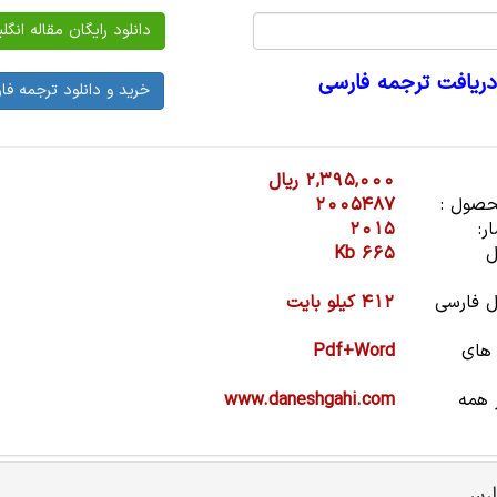
دریافت ترجمه فارسی
2,395,000 ریال
صول :
2005487
ر:
2015
ل
665 Kb
 فارسی
412 کیلو بایت
 های
Pdf+Word
 همه
www.daneshgahi.com