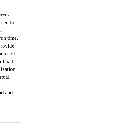
urces
osed to
 a
run time,
provide
amics of
ol path
lization
rtual
l.
ead and