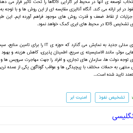
خاب توسعه­ ی آن­ها در محیط ابر کارآیی
IDS
ها را تحت ­تاثیر قرار می­ د
 در ابر ارائه می ­کند. آن­گاه آنالیزی مقایسه­ ای از این روش ­ها و با توجه
 جزئیات از نقاط ضعف و قدرت روش­ های موجود فراهم آورده­ ایم. این طبقه
ای تشخیص
IDS
در محیط­ های ابری کمک خواهد نمود.
قدمه
ری مدلی جدید به نمایش می­ گذارد که حوزه­ ی
IT
را برای تامین منابع، سی
­هایی موثر، مانند الاستیسیته­ ی سریع، اطمینان­ پذیری، کاهش هزینه، و بهبو
 توجه دولت­ ها، سازمان­ های تجاری، و افراد را جهت مهاجرت سرویس­ ها و د
 منتهی به حملات مختلف با پیچیدگی­ ها و عواقب گوناگون یکی از عمده ­تری
تعدد تایید شده است...
تشخیص نفوذ
امنیت ابر
نگلیسی