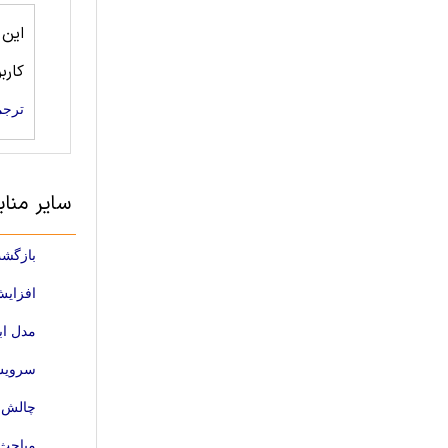
این
کارب
ترجم
سایر منابع مهندسی کام
بازگشت
افزایش
مدل ابری با TPA (حسابرسی شخ
سرویس های اب
چالش ه
مباحث 