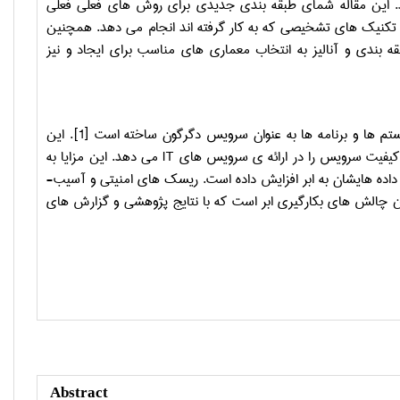
هد. این مقاله شمای طبقه ­بندی جدیدی برای روش ­های فعلی فعلی
 به تکنیک ­های تشخیصی که به کار گرفته ­اند انجام می ­دهد. همچنین
 ­بندی و آنالیز به انتخاب معماری­ های مناسب برای ایجاد و نیز
ستم­ ها و برنامه­ ها به عنوان سرویس دگرگون ساخته است
[1]
. این
د کیفیت سرویس­ را در ارائه­ ی سرویس ­های
IT
می­ دهد. این مزایا به
اده ­هایشان به ابر افزایش داده است. ریسک­ های امنیتی و آسیب­
ن چالش­ های بکارگیری ابر است که با نتایج پژوهشی و گزارش­ های
Abstract