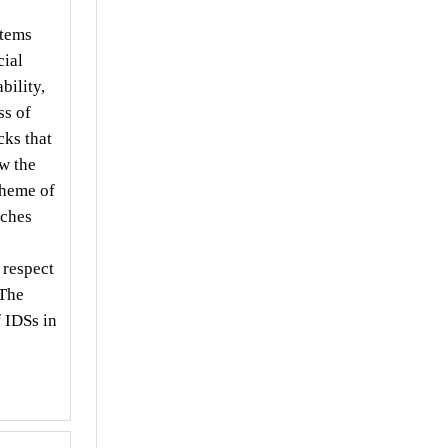
stems
cial
bility,
ss of
cks that
ow the
cheme of
aches
 respect
 The
f IDSs in