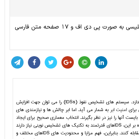
این مقاله ترجمه شده مهندسی کامپیوتر و IT شامل 10 صفحه انگلیسی به صورت پی دی اف و 17 صفحه متن فارسی
اندازد. سیستم­ های تشخیص نفوذ
(IDSs)
را می ­توان جهت افزایش
 برای
امنیت ابر
به شمار می­ آید. اما ابر چالش­ ها و نیازمندی­ های
بایست آن­ها را نیز در نظر بگیرند. انتخاب معماری صحیح برای ایجاد
 بر این،
IDS
های قدرتمند به تکنیک­ های تشخیص نوینی نیاز دارند
ابله کنند. بنابراین، فهم مزایا و محدودیت­ های
IDS
های مختلف و