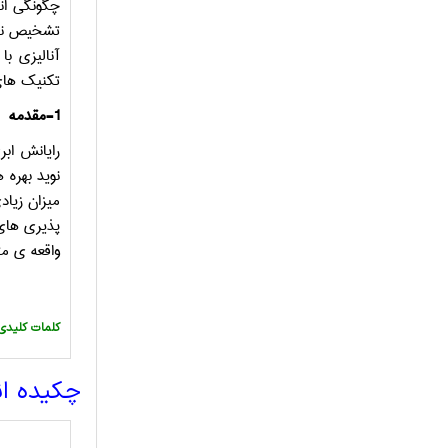
چگونگی انت
تشخیص نفوذ
آنالیزی با
تکنیک­ ه
1-
م
رایانش اب
نوید بهره 
میزان زیادی
پذیری­ های
واقعه­ ی م
:کلمات کلیدی
چکیده ا