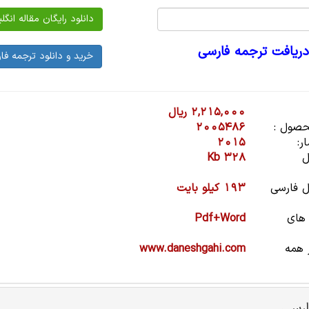
دریافت ترجمه فارسی
2,215,000 ریال
صول :
2005486
ر:
2015
ل
328 Kb
 فارسی
193 کیلو بایت
 های
Pdf+Word
 همه
www.daneshgahi.com