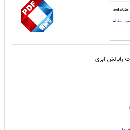
طلاعات،
ب:
مقاله
ده]