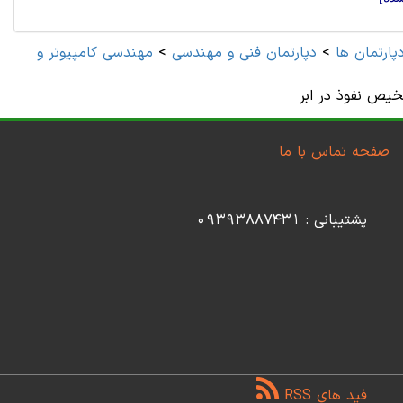
پارتمان ها
>
دپارتمان فنی و مهندسی
>
یص نفوذ در ابر
صفحه تماس با ما
پشتیبانی : 09393887431
فید های RSS