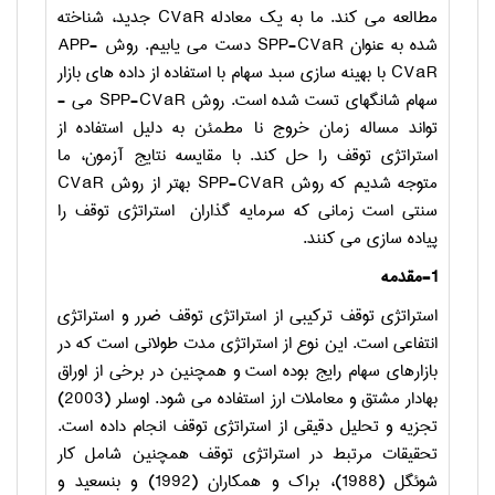
مطالعه می ­کند. ما به یک معادله
CVaR
جدید، شناخته
شده به عنوان
SPP-CVaR
دست می یابیم. روش
APP-
CVaR
با بهینه­ سازی سبد سهام با استفاده از داده­ های بازار
سهام شانگهای تست شده است. روش
SPP-CVaR
می ­
تواند مساله زمان خروج نا مطمئن به دلیل استفاده از
استراتژی توقف را حل کند. با مقایسه نتایج آزمون، ما
متوجه شدیم که روش
SPP-CVaR
بهتر از روش
CVaR
سنتی است زمانی که سرمایه­ گذاران استراتژی توقف را
پیاده­ سازی می ­کنند.
1-مقدمه
استراتژی توقف ترکیبی از استراتژی توقف ضرر و استراتژی
انتفاعی است. این نوع از استراتژی مدت طولانی است که در
بازارهای سهام رایج بوده است و همچنین در برخی از اوراق
بهادار مشتق و معاملات ارز استفاده می ­شود. اوسلر (2003)
تجزیه و تحلیل دقیقی از استراتژی توقف انجام داده است.
تحقیقات مرتبط در استراتژی توقف همچنین شامل کار
شوئگل (
1988
)، براک و همکاران (1992) و بنسعید و