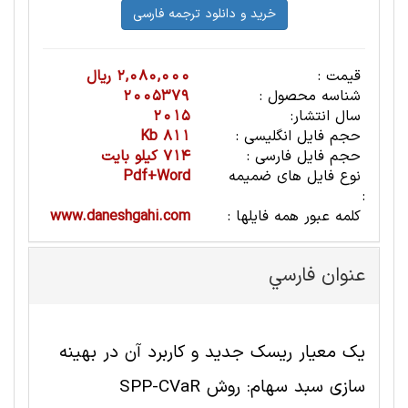
قیمت :
2,080,000 ریال
شناسه محصول :
2005379
سال انتشار:
2015
حجم فایل انگلیسی :
811 Kb
حجم فایل فارسی :
714 کیلو بایت
نوع فایل های ضمیمه
Pdf+Word
:
کلمه عبور همه فایلها :
www.daneshgahi.com
عنوان فارسي
یک معیار ریسک جدید و کاربرد آن در بهینه
سازی سبد سهام: روش SPP-CVaR