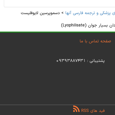
ی پزشکی و ترجمه فارسی آنها
>
دسموپرسین لایوفلیست
نوزادان بسیار جوان
صفحه تماس با ما
پشتیبانی : 09393887431
فید های RSS