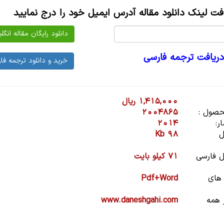
افت لینک دانلود مقاله آدرس ایمیل خود را درج نمایید
دریافت ترجمه فارسی
1,415,000 ریال
صول :
2004865
ر:
2014
ل
98 Kb
 فارسی
71 کیلو بایت
 های
Pdf+Word
 همه
www.daneshgahi.com