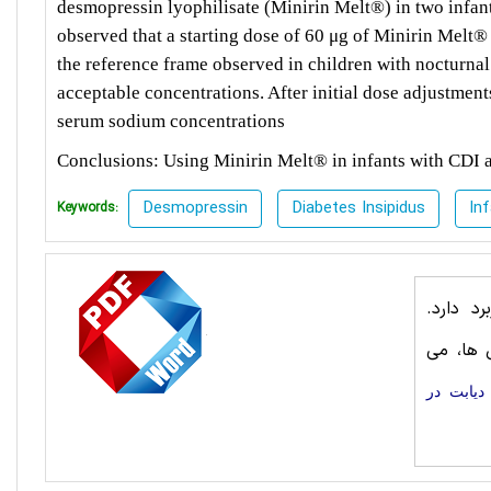
desmopressin lyophilisate (Minirin Melt®) in two infant
observed that a starting dose of 60 μg of Minirin Melt® 
the reference frame observed in children with nocturnal 
acceptable concentrations. After initial dose adjustments
serum sodium concentrations
Conclusions:
Using Minirin Melt® in infants with CDI ap
Desmopressin
Diabetes Insipidus
In
Keywords:
د دارد.
 ها، می
دیابت در