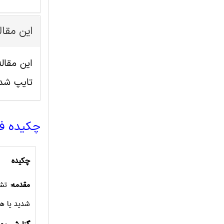
این مقا
تایپ شد
چکیده ف
چکیده
مقدمه:
تشخ
شدید یا هی