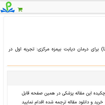
دانلود مقاله ترجمه شده دسموپرسین لایوفلیست (Lyophilisate) برای درمان دیابت بیمزه مرکزی: تجربه اول در
 2004865 رایگان است. ترجمه چکیده این مقاله پزشکی در همین صفحه قابل
ید و دانلود مقاله ترجمه شده اقدام نمایید