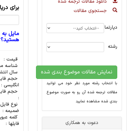
دانلود مقالات ترجمه شده
برای دری
جستجوی مقالات
دپارتمان
مایل به 
هستید؟
رشته
قیمت :
شناسه مح
نمایش مقالات موضوع بندی شده
سال انتشا
حجم فای
با انتخاب رشته مورد نظر خود می توانید
انگلیسی :
حجم فایل
مقالات ترجمه شده آن رو به صورت موضوع
:
بندی شده مشاهده نمایید
نوع فایل
ضمیمه :
کلمه عبور
دعوت به همکاری
فایلها :