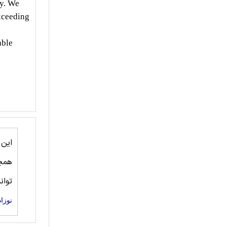
ly. We
exceeding
able
این
همچ
توان
نوزا