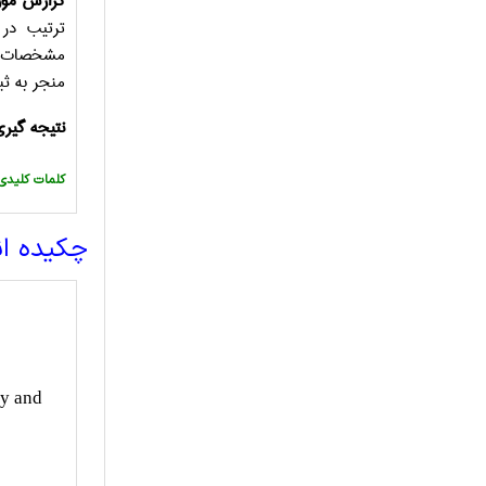
گزارش مور
ترتیب ‏ در سن 12 و 62 روز تشخیص داده شده بود را شرح داده ایم. ما مشاهد
مشخصات فار
منجر به ثبات نسب
نتیجه گیری
:کلمات کلیدی
چکیده ا
ty and