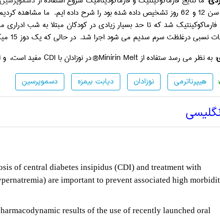
دی:
ما نتایج فارماکوکینتیک و فارماکودینامیک شروع استفاده از
دسموپرسین
ه کردیم که دوز شروع 60 میکروگرم از
ماکوکینتیک شد که تا حد بسیار زیادی در کودکان مبتلا به شب ادراری مشا
ی درغلظت سرم سدیم می شود اجرا شد. در حالی که یک دوز 15 میکروگرم در مورد دوم منجر به یک غلظت قابل قبول شد.
:
به نظر می رسد ستفاده از
Minirin Melt
® در نوزادان با
CDI
مفید است، و ا
هیپرناترمی
نوزادان
دیابت بیمزه
دسموپرسین
نگلیسی
osis of central diabetes insipidus (CDI) and treatment with
pernatremia) are important to prevent associated high morbidi
armacodynamic results of the use of recently launched oral