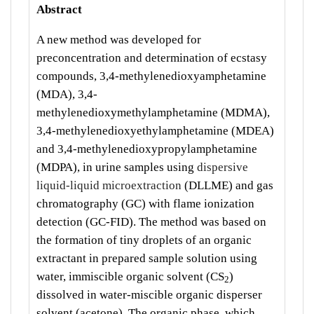
Abstract
A new method was developed for
preconcentration and determination of ecstasy
compounds, 3,4-methylenedioxyamphetamine
(MDA), 3,4-
methylenedioxymethylamphetamine (MDMA),
3,4-methylenedioxyethylamphetamine (MDEA)
and 3,4-methylenedioxypropylamphetamine
(MDPA), in urine samples using
dispersive
liquid-liquid microextraction
(DLLME) and gas
chromatography (GC) with flame ionization
detection (GC-FID). The method was based on
the formation of tiny droplets of an organic
extractant in prepared sample solution using
water, immiscible organic solvent (CS
)
2
dissolved in water-miscible organic disperser
solvent (acetone). The organic phase, which