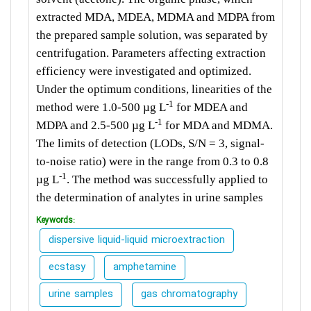
extracted MDA, MDEA, MDMA and MDPA from
the prepared sample solution, was separated by
centrifugation. Parameters affecting extraction
efficiency were investigated and optimized.
Under the optimum conditions, linearities of the
-1
method were 1.0-500 µg L
for MDEA and
-1
MDPA and 2.5-500 µg L
for MDA and MDMA.
The limits of detection (LODs, S/N = 3, signal-
to-noise ratio) were in the range from 0.3 to 0.8
-1
µg L
. The method was successfully applied to
the determination of analytes in urine samples
Keywords:
dispersive liquid-liquid microextraction
ecstasy
amphetamine
urine samples
gas chromatography