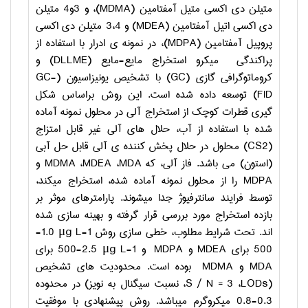
متيلن دي اکسي متیل آمفتامين (
MDMA
)، و 3و4 متيلن
دي اکسي اتیل آمفتامين (
MDEA
) و 3،4 متيلن دي اکسي
پروپیل آمفتامين (
MDPA
)، در نمونه ی ادرار با استفاده از
پراکندگی میکرو استخراج مایع-مایع (
DLLME
) و
کروماتوگرافی گازی (
GC
) با تشخیص یونیزاسیون (
GC-
FID
) توسعه داده شده است. این روش براساس شکل
گیری قطرات کوچک از استخراج آلی در محلول نمونه آماده
شده با استفاده از آب، حلال های آلی غیر قابل امتزاج
(
CS2
) محلول در حلال پخش کننده ی آلی قابل حل آبی
(استون) می باشد. فاز آلی، که
MDA
،
MDEA
،
MDMA
و
MDPA
را از محلول نمونه آماده شده، استخراج میکند،
توسط فرایند سانترفیوژ جدا میشوند. پارامترهای موثر بر
بازده استخراج مورد بررسی قرار گرفته و بهینه سازی شده
اند. تحت شرایط مطلوب، خطی سازی روش
μg L-1
1.0-
500 برای
MDEA
و
MDPA
و
μg L-1
2.5-500 برای
MDA
و
MDMA
بوده است. محدودیت های تشخیص
(
LODs
،
S / N = 3
، نسبت سیگنال به نویز) در محدوده
0.3-0.8 میکروگرم میباشد. روش پیشنهادی با موفقیت