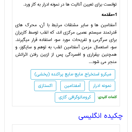
توانست برای تعیین آنالیت ها در نمونه ادرار به کار ورد.
1-مقدمه
آمفتامین ها و سایر مشتقات مرتبط با آن، محرک های
قدرتمند سیستم عصبی مرکزی اند، که اغلب توسط کاربران
برای سرگرمی و تفریحات مورد سوء استفاده قرار میگیرند.
سوء استعمال مزمن آمفتامین اغلب به توهم و سایکوز، و
همچنین بیقراری و افسردگی پس از ازبین رفتن اثراتش
منجر می شود...
میکرو استخراج مایع-مایع پراکنده (پخشی)
نمونه ادرار
آمفتامین
اکستازی
کروماتوگرافی گازی
:کلمات کلیدی
چکیده انگلیسی