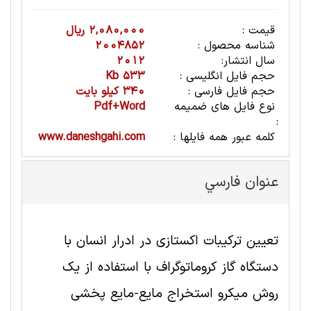
قیمت :
2,080,000 ریال
شناسه محصول :
2004852
سال انتشار:
2012
حجم فایل انگلیسی :
533 Kb
حجم فایل فارسی :
340 کیلو بایت
نوع فایل های ضمیمه
Pdf+Word
:
کلمه عبور همه فایلها :
www.daneshgahi.com
عنوان فارسي
تعیین ترکیبات اکستازی در ادرار انسان با
دستگاه گاز کروماتوگراف با استفاده از یک
روش میکرو استخراج مایع-مایع پخشی