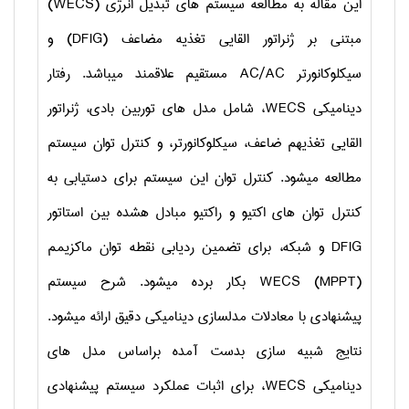
این مقاله به مطالعه سیستم­ های تبدیل انرژی
(WECS)
مبتنی بر ژنراتور القایی تغذیه­ مضاعف
(DFIG)
و
سیکلوکانورتر
AC/AC
مستقیم علاقمند می­باشد. رفتار
دینامیکی
WECS
، شامل مدل ­های توربین بادی، ژنراتور
القایی تغذیه­م ضاعف، سیکلوکانورتر، و کنترل توان سیستم
مطالعه می­شود. کنترل توان این سیستم برای دستیابی به
کنترل توان­ های اکتیو و راکتیو مبادل ه­شده بین استاتور
DFIG
و شبکه، برای تضمین ردیابی نقطه توان ماکزیمم
(MPPT)
WECS
بکار برده می­شود. شرح سیستم
پیشنهادی با معادلات مدلسازی دینامیکی دقیق ارائه می­شود.
نتایج شبیه ­سازی بدست ­آمده براساس مدل های
دینامیکی
WECS
، برای اثبات عملکرد سیستم پیشنهادی