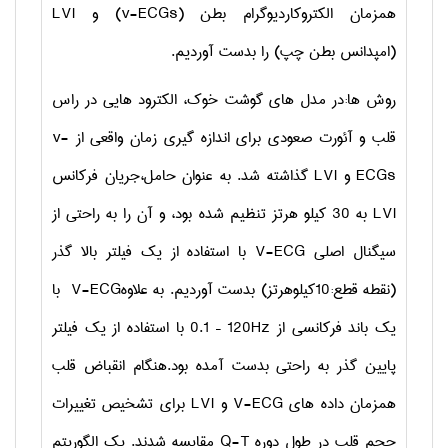
همزمان الکتروکاردیوگرام بطن (
v-ECGs
) و
LVI
(امپدانس بطن چپ) را بدست آوردیم.
روش ها:در مدل های گوشت خوک، الکترود هایی در راس
قلب و آئورت صعودی برای اندازه گیری زمان واقعی از
v-
ECGs
و
LVI
گذاشته شد. به عنوان حامل،جریان فرکانس
LVI
به
30
کیلو هرتز تنظیم شده بود، و آن را به راحتی از
سیگنال اصلی
V-ECG
با استفاده از یک فیلتر بالا گذر
(نقطه قطع:
10
کیلوهرتز) بدست آوردیم. به علاوه
V-ECG
با
یک باند فرکانسی از
0.1 – 120Hz
با استفاده از یک فیلتر
پایین گذر به راحتی بدست آمده بود.هنگام انقباض قلب
همزمان داده های
V-ECG
و
LVI
برای تشخیص تغییرات
حجم قلب در طول دوره
Q-T
مقایسه شدند. یک الگوریتم