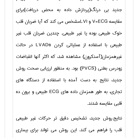
جدید بی درنگ(پردازش داده به محض دریافت)برای
مقایسه
V-ECG
و
LVI
مشخص می کند که آیا ضربان قلب
خوک طبیعی بوده یا غیر طبیعی. چندین ضربان قلب غیر
طبیعی با استفاده از عملیاتی کردن
LVADs
در حالت
غیرهمزمان(آسنکرون) مشاهده شد، که اکثر آنها انقباضات
زودرس بطنی (
PVCS
) بود. به منظور ارزیابی صحت روش
جدید، نتایج به دست آمده با استفاده از دستگاه های
تجاری، به طور همزمان داده های
ECG
طبیعی و برون ده
قلبی مقایسه شدند.
نتایج:روش جدید، تشخیص دقیق تر حرکات غیر طبیعی
قلب را فراهم می کند. این روش می تواند برای بیماری