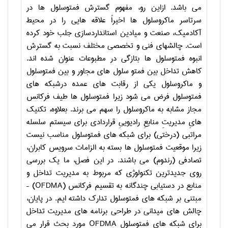
می باشد. ازاین رو، مفهوم گسترش فمتوسلول ها در
سرتاسر ماکروسلول ها اخیراً علاقه هایی را در محیط
آکادمیک، صنعت و میادین استانداردسازی جلب خود کرده
است. چالشهای فنی و تخصصی مختلف نسبت به گسترش
انبوه فمتوسلول ها بتازگی در مطبوعات عنوان شده اند.
کاهش تداخل بین فمتو سلول های مجاور و بین فمتوسلول
و ماکروسلول یکی از رقابت های عمده درشبکه های
فمتوسلول فرض می شود زیرا فمتوسلول ها طیف فرکانس
مجاز مشابه به ماکروسلول را سهم می برند. بعلاوه، تکنیک
هایِ مدیریتِ منابعِ رادیوییِ قراردادی برای سیستم سلسله
مراتبی (درختی) برای شبکه های فمتوسلول مناسب نیست
زیرا موقعیت فمتوسلول ها بسته به الزامات سرویس کابران،
تصادفی (رندوم) می باشند. در این فصل، ما یک بررسی
روی جدیدترین تکنولوژی که مربوط به مدیریت تداخل و
منابع در دستیابی چندگانه به تقسیم فرکانس (
OFDMA
) –
مبتنی بر شبکه های فمتوسلول تدارک داشته ایم. در پایان،
چالش های میدانی در طراحی برنامه های مدیریت تداخل
برای شبکه های فمتوسلول
OFDMA
مورد بحث قرار می